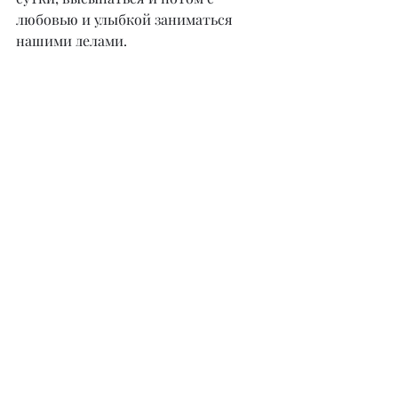
любовью и улыбкой заниматься 
нашими делами.
– Как предпочитаете проводить 
свободное от работы время?
– Отдых на природе, рыбалка, 
яхтинг, большой теннис. Но мы не 
относимся к нашим делам как к 
работе. Я занимаюсь делами 
постоянно и предпочитаю делать 
то, что мне нравится, в то время, 
когда хочется.
– В какие ниши и сферы вы бы 
вложили инвестиции сегодня?