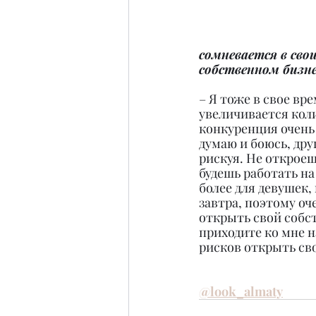
сомневается в сво
собственном бизне
– Я тоже в свое вр
увеличивается коли
конкуренция очень 
думаю и боюсь, дру
рискуя. Не откроеш
будешь работать на
более для девушек, 
завтра, поэтому оч
открыть свой собст
приходите ко мне н
рисков открыть св
@look_almaty