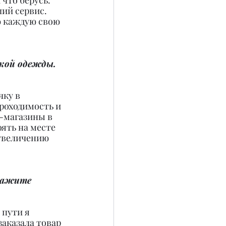
 что берусь.
ий сервис. 
ю каждую свою 
кой одежды. 
ку в 
роходимость и 
-магазины в 
ять на месте 
 увеличению 
скажите 
 пути я 
аказала товар 