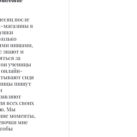
ошедшие 
месяц после 
-магазины в 
вушки 
колько 
ыми нишами, 
 знают и 
ться за 
ои ученицы 
 онлайн-
атывают сидя 
еницы пишут 
и 
равляют 
ля всех своих 
ю. Мы 
чие моменты, 
евочки мне 
чтобы 