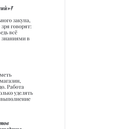
ний»?
ного закупа, 
зря говорят: 
едь всё 
 знаниями в 
меть 
магазин, 
о. Работа 
лько уделять 
 выполнение 
тов 