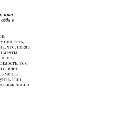
, кто 
себя в 
нь 
 они есть, 
, что, пока я 
и мечты 
й, и ты 
симость, тем 
то будет 
ть мечта 
уйте. Или 
ез вложений и 