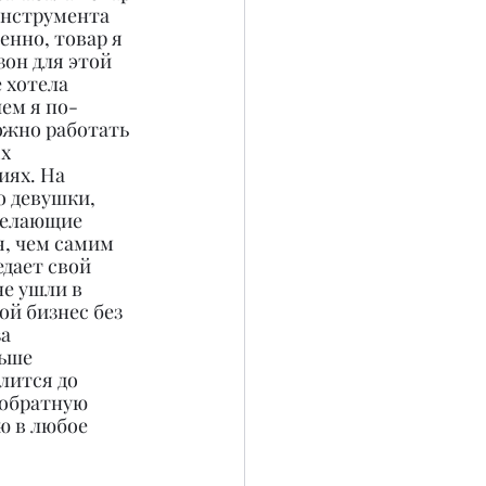
инструмента 
нно, товар я 
зон для этой 
 хотела 
чем я по-
ожно работать 
х 
ях. На 
 девушки, 
желающие 
я, чем самим 
едает свой 
е ушли в 
ой бизнес без 
а 
ьше 
лится до 
 обратную 
ю в любое 