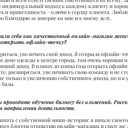
овью и всей ответственностью отношусь ко всему, за
 индивидуальный подход к каждому клиенту и хорош
ь и приветливость – ключи к сердцу клиента. Любл
о благодарю за доверие ко мне и к моему делу.
вали себя как качественный онлайн-магазин женс
 открыть офлайн-точку?
риться, увеличить свой доход. Я открыла офлайн-точ
 доме одежды в центре города, там очень хорошая п
роший доход. В планах до конца года открыть офлайн
е, расширяться, увеличивать свою команду и не сто
 не только к увеличению собственного дохода, но и к
 базы.
вы проводите обучение бизнесу без вложений. Рас
ом направлении деятельности.
начать с собственной мини-истории: в начале своего
ного блогера открытию онлайн-магазина и сразу же з