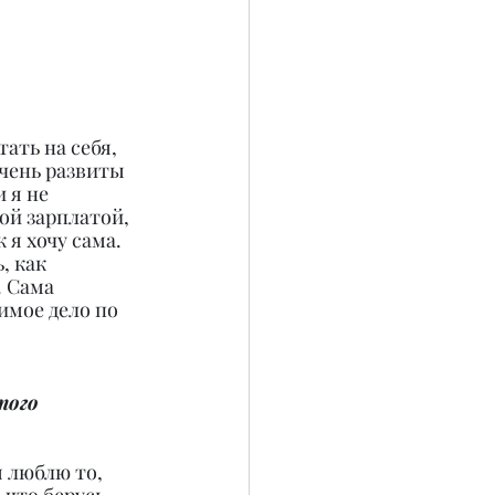
ать на себя, 
чень развиты 
 я не 
ой зарплатой, 
 я хочу сама. 
, как 
 Сама 
имое дело по 
того 
 люблю то, 