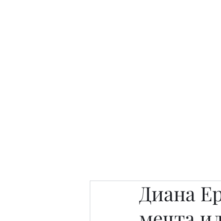
Интересно. Полезно. Модн
Главная
Публикации
People 
Диана Ер
мечта и