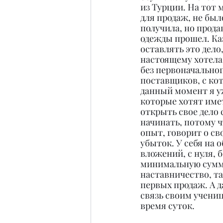
из Турции. На тот 
для продаж, не был
получила, но прода
одежды прошел. Каз
оставлять это дело,
настоящему хотела 
без первоначальног
поставщиков, с ко
данный момент я у
которые хотят име
открыть свое дело 
начинать, потому ч
опыт, говорит о св
убыток. У себя на 
вложений, с нуля, б
минимальную сумму
наставничество, та
первых продаж. А д
связь своим учениц
время суток.