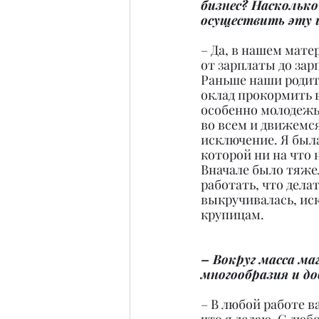
бизнес? Насколько
осуществить эту 
– Да, в нашем мат
от зарплаты до зар
Раньше наши родит
оклад прокормить в
особенно молодежь.
во всем и движемся
исключение. Я был
которой ни на что н
Вначале было тяжел
работать, что дела
выкручивалась, иск
крупицам.
– Вокруг масса ма
многообразия и д
– В любой работе в