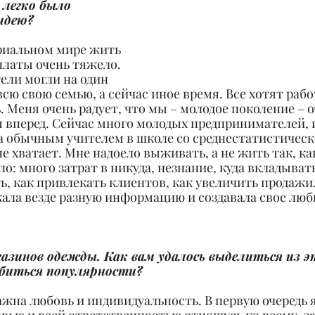
 легко было 
идею?
ериальном мире жить 
платы очень тяжело. 
ели могли на один 
сю свою семью, а сейчас иное время. Все хотят работ
 Меня очень радует, что мы – молодое поколение – о
 вперед. Сейчас много молодых предпринимателей, и
а обычным учителем в школе со среднестатистическ
е хватает. Мне надоело выживать, а не жить так, как
о: много затрат в никуда, незнание, куда вкладывать
ть, как привлекать клиентов, как увеличить продажи.
ала везде разную информацию и создавала свое люб
газинов одежды. Как вам удалось выделиться из э
обиться популярности?
ажна любовь и индивидуальность. В первую очередь я