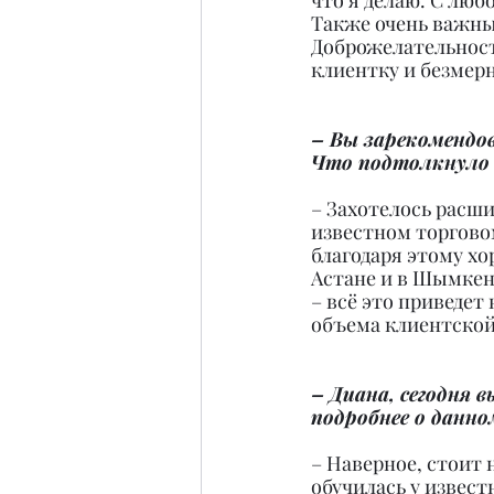
что я делаю. С люб
Также очень важны
Доброжелательност
клиентку и безмерн
– Вы зарекомендо
Что подтолкнуло
– Захотелось расши
известном торговом
благодаря этому хо
Астане и в Шымкент
– всё это приведет
объема клиентской
– Диана, сегодня 
подробнее о данн
– Наверное, стоит 
обучилась у извест