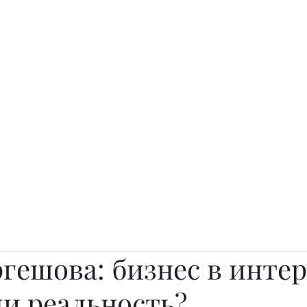
о.
Awards
TOP EXPERTS 2025
Архив журналов
Art Projects
гешова: бизнес в интер
ли реальность?