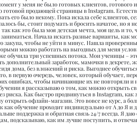
момент у меня не было готовых клиентов, готового 
о готовой продающей страницы в Instagram. Естестве
вать его было некому. Пока искала себе клиентов, се
алось бы, стоит подумать и бросить начатое, но я не
 так как это была моя детская мечта, моя цель и то, 
заниматься. Начала искать разные варианты, как м
о закупа, чтобы не уйти в минус. Нашла проверенны
торыми можно работать на выгодных для меня услови
же обучила три успешных потока. Мои ученицы – это
ть дополнительный заработок, мамочки в декрете, 
сидя дома, без вложений и риска. Выгоднее обучитьс
то, в первую очередь, человек, который обучает, пер
оих ошибках, чтобы начинающие их не повторяли и н
обучении я рассказываю о том, как можно открыть св
ез риска. Как быстро продвинуться в Instagram, как з
 открыть офлайн-магазин. Это вовсе не курс, а бол
к как обучение проходит индивидуально от А до Я и д
альше поддержка и обратная связь 24/7 всегда. Я даю
ам, подсказываю, как им лучше поступить, и отвеча