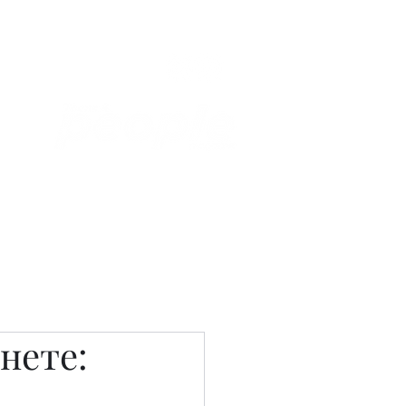
Связаться с нами
Фотостудия
нете: