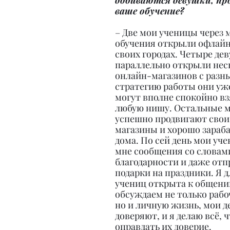
добиваются девушки, пр
ваше обучение?
– Две мои ученицы через 
обучения открыли офлайн
своих городах. Четыре де
параллельно открыли нес
онлайн-магазинов с разн
стратегию работы они уже
могут вполне спокойно взя
любую нишу. Остальные м
успешно продвигают свои
магазины и хорошо зараб
дома. По сей день мои уч
мне сообщения со словам
благодарности и даже отп
подарки на праздники. Я д
учениц открыта к общени
обсуждаем не только рабо
но и личную жизнь, мои д
доверяют, и я делаю всё, 
оправдать их доверие.