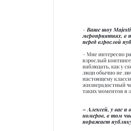
–
 Ваше шоу Majest
мероприятиях, в т
перед взрослой пу
– Мне интересно ра
взрослый континген
наблюдать, как у с
люди обычно не люб
настоящему классн
жизнерадостный че
таких моментов я 
– Алексей, у вас 
номеров, в том чис
поражает публик