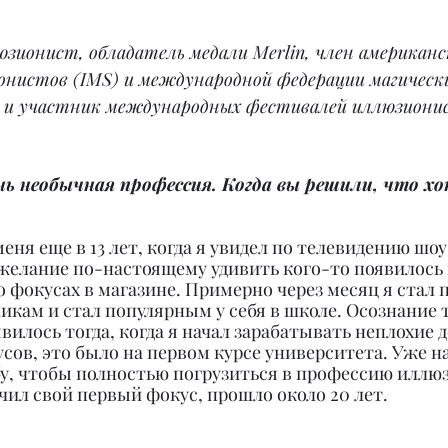
юзионист, обладатель медали Merlin, член американс
онистов (IMS) и международной федерации магическ
ь и участник международных фестивалей иллюзиони
ь необычная профессия. Когда вы решили, что х
еня еще в 13 лет, когда я увидел по телевидению шоу
желание по-настоящему удивить кого-то появилось п
 о фокусах в магазине. Примерно через месяц я стал 
кам и стал популярным у себя в школе. Осознание то
вилось тогда, когда я начал зарабатывать неплохие д
ов, это было на первом курсе университета. Уже на
бу, чтобы полностью погрузиться в профессию иллюз
чил свой первый фокус, прошло около 20 лет.