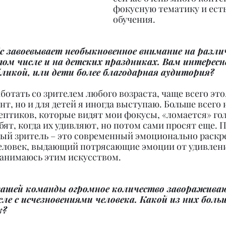
фокусную тематику и есть
обучения.
ic завоевывает необыкновенное внимание на разли
ом числе и на детских праздниках. Вам интересн
бликой, или дети более благодарная аудитория?
ботать со зрителем любого возраста, чаще всего это,
т, но и для детей я иногда выступаю. Больше всего 
кептиков, которые видят мои фокусы, «ломается» гол
ят, когда их удивляют, но потом сами просят еще. 
ый зритель – это современный эмоционально раск
ловек, выдающий потрясающие эмоции от удивления
занимаюсь этим искусством.
и вашей команды огромное количество заворажива
ле с исчезновениями человека. Какой из них больш
у?