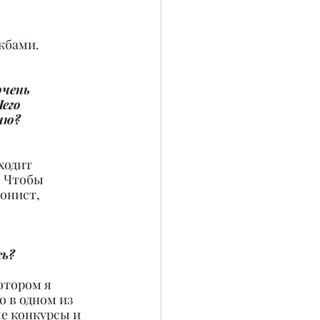
жбами.
чень 
его 
ию?
ходит 
 Чтобы 
онист, 
сь?
отором я 
 в одном из 
е конкурсы и 