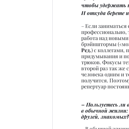
чтобы удержать и
И откуда берете и
– Если заниматься
профессионально, 
работа над новыми
брэйнштормы («моз
Ред.
) с коллегами, 
придумывания и по
трюков. Фокусы те
второй раз так же 
человека одним и т
получится. Поэтом
репертуар постоян
– Пользуетесь ли
в обычной жизни:
друзей, знакомых?
– В обычной жизни 