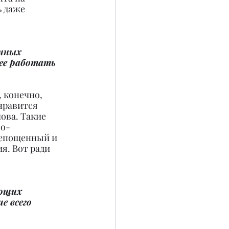
 даже 
чных 
ее работать 
 конечно, 
нравится 
ова. Такие 
По-
репощенный и 
. Вот ради 
ющих 
е всего 