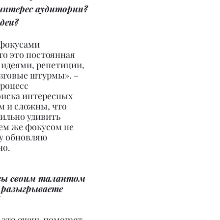
нтерес аудитории? 
деи?
 фокусами 
то это постоянная 
 идеями, репетиции, 
говые штурмы». – 
процесс 
иска интересных 
м и сложны, что 
сильно удивить 
ем же фокусом не 
у обновляю 
но.
 вы своим талантом 
 разыгрываете 
это очень помогает 