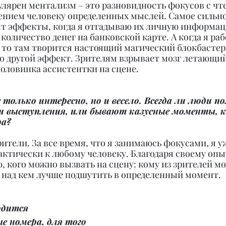
улярен ментализм – это разновидность фокусов с ч
ением человеку определенных мыслей. Самое сильно
ят эффекты, когда я отгадываю их личную информац
 количество денег на банковской карте. А когда я раб
 то там творится настоящий магический блокбастер,
о другой эффект. Зрителям взрывает мозг летающий
оловинка ассистентки на сцене.
 только интересно, но и весело. Всегда ли люди 
и выступления, или бывают казусные моменты, к
ра?
ители. За все время, что я занимаюсь фокусами, я у
актически к любому человеку. Благодаря своему опыт
аю, кого можно вызвать на сцену: кому из зрителей м
и над кем лучше подшутить в определенный момент.
одится 
е номера, для того 