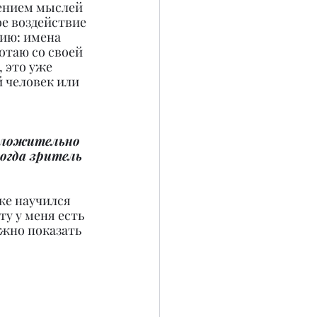
тением мыслей 
е воздействие 
ию: имена 
отаю со своей 
 это уже 
 человек или 
положительно 
огда зритель 
же научился 
у у меня есть 
ожно показать 