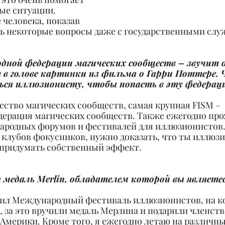
ые ситуации. 
 человека, показав 
ть некоторые вопросы даже с государственными слу
дной федерации магических сообществ – звучит о
 в голове картинки из фильма о Гарри Поттере. Ч
ься иллюзионисту, чтобы попасть в эту федерац
ество магических сообществ, самая крупная FISM – 
ерация магических сообществ. Также ежегодно про
родных форумов и фестивалей для иллюзионистов.
 клубов фокусников, нужно доказать, что ты иллюзи
 придумать собственный эффект.
 медаль Merlin, обладателем которой вы являете
одил Международный фестиваль иллюзионистов, на к
, за это вручили медаль Мерлина и подарили членство
Америки. Кроме того, я ежегодно летаю на различны