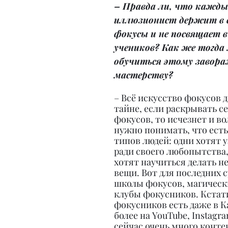
– Правда ли, что кажды
иллюзионист держит в с
фокусы и не посвящает в
учеников? Как же тогда
обучиться этому завор
мастерству?
– Всё искусство фокусов 
тайне, если раскрывать с
фокусов, то исчезнет и во
нужно понимать, что есть
типов людей: одни хотят у
ради своего любопытства, 
хотят научиться делать н
вещи. Вот для последних 
школы фокусов, магическ
клубы фокусников. Кстати
фокусников есть даже в Ка
более на YouTube, Instagra
сейчас очень много контен