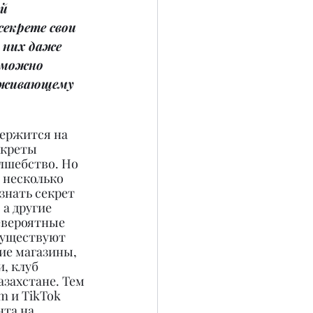
й 
екрете свои 
 них даже 
 можно 
аживающему 
держится на 
екреты 
лшебство. Но 
 несколько 
знать секрет 
а другие 
евероятные 
существуют 
ие магазины, 
, клуб 
захстане. Тем 
m и TikTok 
та на 