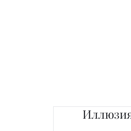
Интересно. Полезно. Модн
Главная
Публикации
People 
Иллюзи