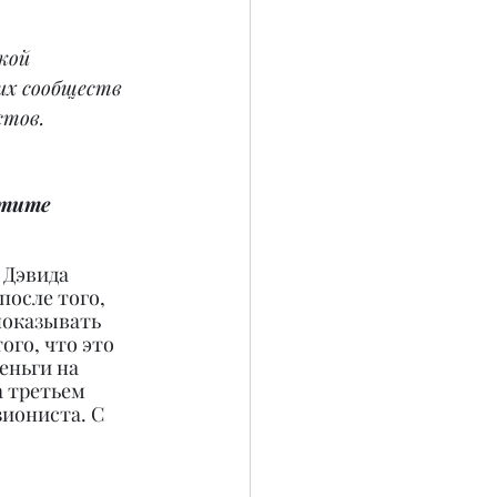
кой 
их сообществ 
стов.
отите 
 Дэвида 
осле того, 
показывать 
го, что это 
еньги на 
 третьем 
иониста. С 