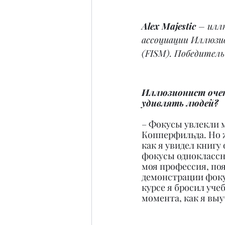
Alex Majestic
 – илл
ассоциации Иллюзи
(FISM). Победител
Иллюзионист очен
удивлять людей?
– Фокусы увлекли м
Копперфильда. Но 
как я увидел книгу
фокусы одноклассни
моя профессия, поя
демонстрации фокус
курсе я бросил уче
момента, как я выу