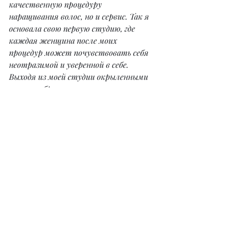
качественную процедуру 
наращивания волос, но и сервис. Так я 
основала свою первую студию, где 
каждая женщина после моих 
процедур может почувствовать себя 
неотразимой и уверенной в себе. 
Выходя из моей студии окрыленными 
в новом образе, мои клиентки несут 
красоту в мир.
Нанокапсулы – это ноу-хау, 
которое пришло к нам из 
России. 
– Делитесь ли вы своим опытом?