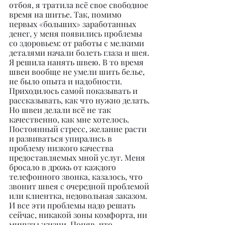
отбоя, я тратила всё свое свободное 
время на шитье. Так, помимо 
первых «больших» заработанных 
денег, у меня появились проблемы 
со здоровьем: от работы с мелкими 
деталями начали болеть глаза и шея. 
Я решила нанять швею. В то время 
швеи вообще не умели шить белье, 
не было опыта и надобности. 
Приходилось самой показывать и 
рассказывать, как что нужно делать. 
Но швеи делали всё не так 
качественно, как мне хотелось. 
Постоянный стресс, желание расти 
и развиваться упирались в 
проблему низкого качества 
предоставляемых мной услуг. Меня 
бросало в дрожь от каждого 
телефонного звонка, казалось, что 
звонит швея с очередной проблемой 
или клиентка, недовольная заказом. 
И все эти проблемы надо решать 
сейчас, никакой зоны комфорта, ни 
минуты жизни. Поняв, что 