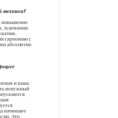
й техники?
ь повышение 
, лудомании. 
яжение, 
ив гармонию с 
жны абсолютно 
роцесс 
нения и ваша 
ить ненужный 
апускаются 
ация 
уется 
да начинают 
елю. Это 