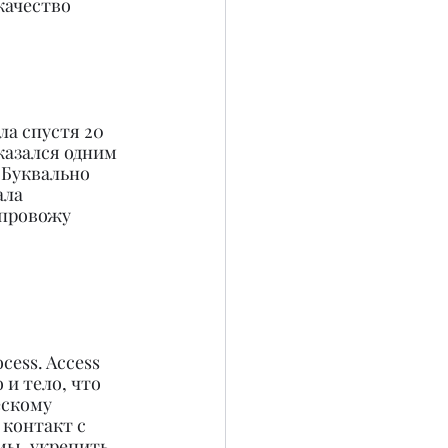
качество 
ла спустя 20 
казался одним 
 Буквально 
ла 
 провожу 
 
cess. Access 
и тело, что 
скому 
 контакт с 
мы, укрепить 