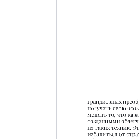
грандиозных преоб
получать свою осоз
менять то, что ка
созданными облегчи
из таких техник. Э
избавиться от стра