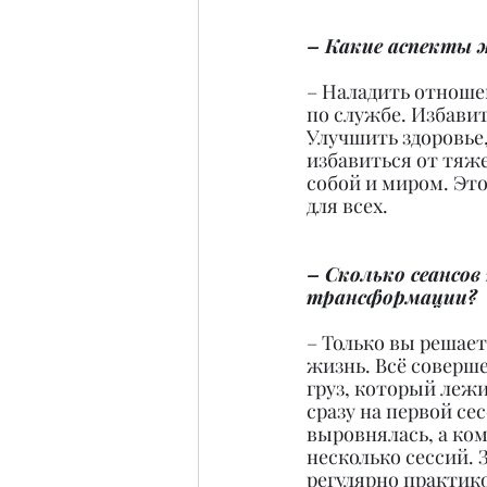
– Какие аспекты 
– Наладить отноше
по службе. Избавит
Улучшить здоровье,
избавиться от тяж
собой и миром. Эт
для всех.
– Сколько сеансов
трансформации?
– Только вы решает
жизнь. Всё соверш
груз, который леж
сразу на первой се
выровнялась, а ком
несколько сессий. 
регулярно практико