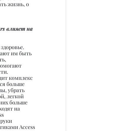
ть жизнь, о 
rs влияет на 
здоровье. 
ают им быть 
ь, 
Помогают 
ти. 
дит комплекс 
ся больше 
ы, убрать 
й, легкой 
 них больше 
ходят на 
s 
 руки 
иками Access 