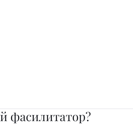
о.
Awards
TOP EXPERTS 2025
Архив журналов
Art Projects
ой фасилитатор?