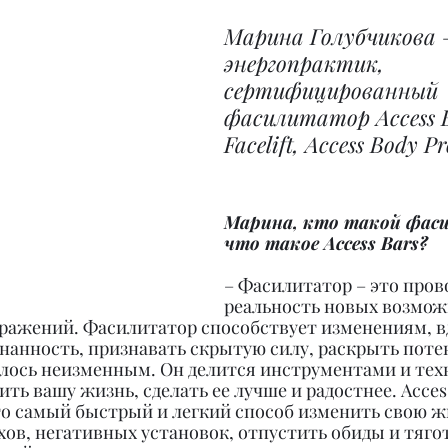
Марина Голубчикова 
энергопрактик, 
сертифицированный 
фасилитатор Access Ba
Facelift, Access Body Pr
Марина, кто такой фас
что такое Access Bars?
– Фасилитатор – это пров
реальность новых возмож
ражений. Фасилитатор способствует изменениям, вд
нанность, признавать скрытую силу, раскрыть поте
залось неизменным. Он делится инструментами и тех
ть вашу жизнь, сделать ее лучше и радостнее. Аccess
то самый быстрый и легкий способ изменить свою ж
хов, негативных установок, отпустить обиды и тяго