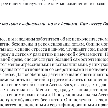
рее и легче получать желаемые изменения и создава
 только с взрослыми, но и с детьми. Как Access Ba
щее, и мы должны заботиться об их психологическом 
лютно безопасны и рекомендованы детям. Они помог
ывать меньше стресса в школе, улучшают сон, памят
рому и легкому развитию и высокой обучаемости. 
льной среде, способствуют большей самостоятельнос
тся менее агрессивными и вспыльчивыми, у них ухо
улучшаются отношения со сверстниками и появляет
семье. Для особенных детей это шанс снять диагноз
озможность для детей и родителей жить полноценно
для своих детей сессии Access Bars, вы создаете для
аете их таланты. Меня всегда радует, когда дети при
rs со своими родителями. И по условиям школы Acces
 до 15 лет обучаются бесплатно. Они получают в свои
ановятся полноценными сертифицированными практ