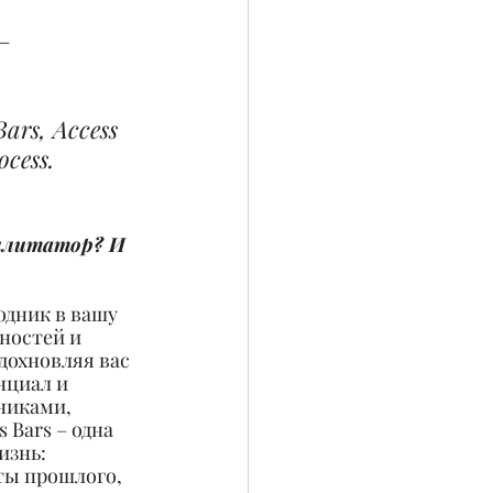
– 
rs, Access 
ocess.
илитатор? И 
одник в вашу 
ностей и 
охновляя вас 
нциал и 
никами, 
 Bars – одна 
изнь: 
ты прошлого, 