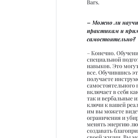
Bars.
– Можно ли научи
практикам и прим
самостоятельно?
– Конечно. Обучени
специальной подго
навыков. Это могут
все. Обучившись эт
получаете инструм
самостоятельного 
включает в себя как
так и вербальные 
ключи к вашей реал
им вы можете видет
ограничения и убир
менять энергию лю
создавать благопр
своей жизни. Вы м