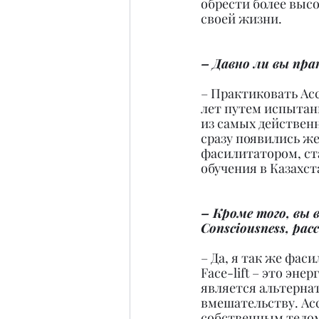
обрести более высо
своей жизни.
– Давно ли вы пра
– Практиковать Acce
лет путем испытани
из самых действен
сразу появились же
фасилитатором, ст
обучения в Казахст
– Кроме того, вы 
Consciousness, ра
– Да, я так же фаси
Face-lift – это эн
является альтерна
вмешательству. Acc
собственным телом,