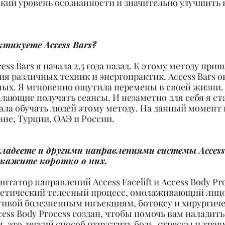
кий уровень осознанности и значительно улучшить 
ктикуете Access Bars?
ss Bars я начала 2,5 года назад. К этому методу приш
я различных техник и энергопрактик. Access Bars о
ных. Я мгновенно ощутила перемены в своей жизни.
лающие получать сеансы. И незаметно для себя я ста
ала обучать людей этому методу. На данный момент
ане, Турции, ОАЭ и России.
владеете и другими направлениями системы Access
сскажите коротко о них.
литатор направлений Access Facelift и Access Body Pro
ергетический телесный процесс, омолаживающий лицо 
тивой болезненным инъекциям, ботоксу и хирургиче
ess Body Process создан, чтобы помочь вам наладить
 это легкий способ отпустить боль, стрессы и трав