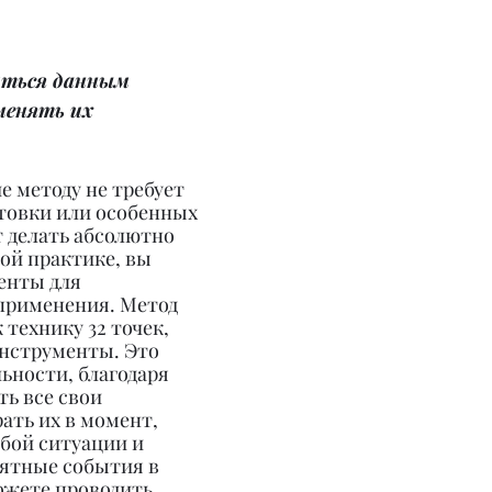
ться данным 
енять их 
е методу не требует 
товки или особенных 
 делать абсолютно 
ой практике, вы 
енты для 
применения. Метод 
 технику 32 точек, 
инструменты. Это 
ьности, благодаря 
ь все свои 
ать их в момент, 
бой ситуации и 
иятные события в 
ожете проводить 