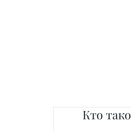
Интересно. Полезно. Модн
Главная
Публикации
People 
Кто так