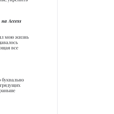
на Access 
ил мою жизнь 
давалось 
ющая все 
 буквально 
 грядущих 
раньше 