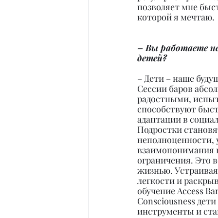
позволяет мне быст
которой я мечтаю.
– Вы работаете не
детей?
– Дети – наше буду
Сессии баров абсо
радостными, испыт
способствуют быст
адаптации в социа
Подростки становя
неполноценности, 
взаимопонимания в 
ограничения. Это в
жизнью. Устраивая 
легкости и раскрыв
обучение Access Ba
Consciousness дети
инструменты и ст