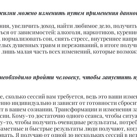
жизни можно изменить путем применения данно
ния, увеличить доход, найти любимое дело, получит
ься от зависимостей: алкоголя, наркотиков, курения
 нормализовать сон, снять стресс, внутреннее напр
елых душевных травм и переживаний, в итоге получ
о лишь малая часть всех изменений, которые возмо
 необходимо пройти человеку, чтобы запустить п
е, сколько сессий вам требуется, ведь это ваши изме
енно индивидуально и зависит от готовности сброс
ит в вашем сознании. Трансформации и изменения з
ссии. Кому-то достаточно одного сеанса, чтобы ситу
у-то, чтобы получить очевидные результаты, потреб
Заметные и быстрые результаты люди получают, ког
вать. Я получаю от одной до нескольких сессий в нед