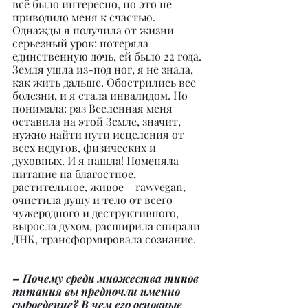
всё было интересно, но это не 
приводило меня к счастью. 
Однажды я получила от жизни 
серьезный урок: потеряла 
единственную дочь, ей было 22 года. 
Земля ушла из-под ног, я не знала, 
как жить дальше. Обострились все 
болезни, и я стала инвалидом. Но 
понимала: раз Вселенная меня 
оставила на этой Земле, значит, 
нужно найти пути исцеления от 
всех недугов, физических и 
духовных. И я нашла! Поменяла 
питание на благостное, 
растительное, живое – rawvegan, 
очистила душу и тело от всего 
чужеродного и деструктивного, 
выросла духом, расширила спирали 
ДНК, трансформировала сознание.
– Почему среди множества типов 
питания вы предпочли именно 
сыроедение? В чем его основные 