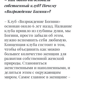
собственный клуб? Почему 
«Возрождение Богини»?
– Клуб «Возрождение Богини» 
основан около 6 лет назад. Название 
клуба пришло из глубины души, мы 
Богини, просто забыли об этом, 
нужно вспомнить себя любимую. 
Концепция клуба состоит в том, 
чтобы объединить как можно 
большее количество женщин для 
развития собственной женской 
природы. Становиться 
женственными и наполненными, и 
делиться этим с окружающим 
миром. Самое главное в женщине – 
это состояние. Можно красиво 
одеваться, вкусно готовить, быть 
хорошей хозяйкой, но если ты не 
наполнена, то всё это оказывается 
ненужным и не приносит счастья. В 
программах клуба есть онлайн курс 