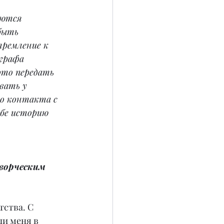
аются 
быть 
ремление к 
графа 
это передать 
вать у 
го контакта с 
бе историю 
творческим 
тства. С 
ли меня в 