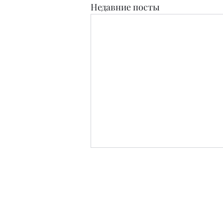
Недавние посты
Издательство
Журнал Teens and People свидетельство о п
Зарег
Редакция в материалах не дает оцен