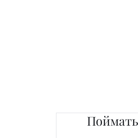
Интересно. Полезно. Модн
Главная
Публикации
People 
Поймать