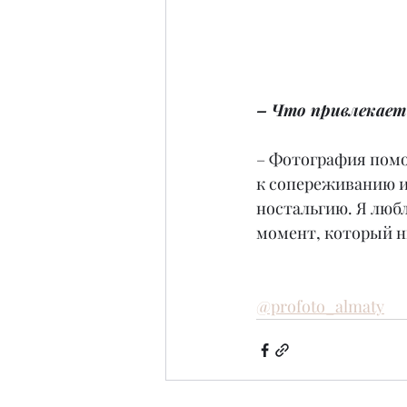
– Что привлекает
– Фотография помо
к сопереживанию и 
ностальгию. Я любл
момент, который н
@profoto_almaty