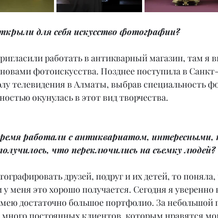
открыли для себя искусство фотографии?
 пригласили работать в антикварный магазин, там я 
сновами фотоискусства. Позднее поступила в Санкт
лу телевидения в Алматы, выбрав специальность фо
ностью окунулась в этот вид творчества.
время работали с антиквариатом, интересными,
получилось, что переключились на съемку людей?
тографировать друзей, подруг и их детей, то поняла, 
и у меня это хорошо получается. Сегодня я уверенно 
мею достаточно большое портфолио. За небольшой 
 много постоянных клиентов, которым нравятся м