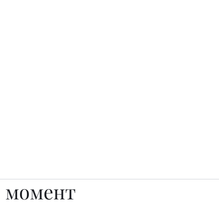
о.
Awards
TOP EXPERTS 2025
Архив журналов
Art Projects
 момент