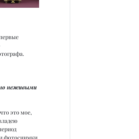
впервые 
-
тографа. 
 но неживыми 
что это мое, 
владею 
период 
ои фотоснимки.