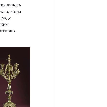
нравилось 
жно, когда 
между 
ским 
ративно-