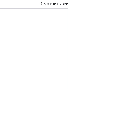
Смотреть все
0.2020 г.
 СМИ №KZ39VPY00129889 от 22.09.2025 г.
..
ных блоков несет рекламодатель.