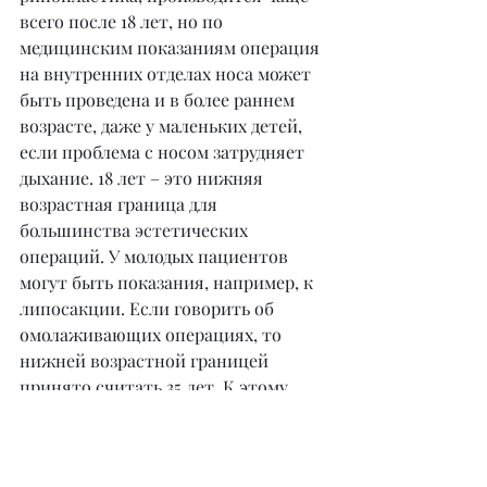
всего после 18 лет, но по 
медицинским показаниям операция 
на внутренних отделах носа может 
быть проведена и в более раннем 
возрасте, даже у маленьких детей, 
если проблема с носом затрудняет 
дыхание. 18 лет – это нижняя 
возрастная граница для 
большинства эстетических 
операций. У молодых пациентов 
могут быть показания, например, к 
липосакции. Если говорить об 
омолаживающих операциях, то 
нижней возрастной границей 
принято считать 35 лет. К этому 
возрасту у женщины, как правило, 
появляются проблемы с веками, 
жалобы на отеки и потеря прежней 