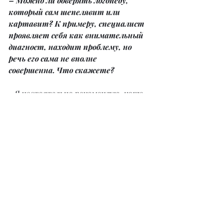
– Можно ли доверять логопеду, 
который сам шепелявит или 
картавит? К примеру, специалист 
проявляет себя как внимательный 
диагност, находит проблему, но 
речь его сама не вполне 
совершенна. Что скажете?
– Я настоятельно рекомендую, когда 
родители выбирают детский сад для 
ребенка, обращать внимание на 
речь воспитателей, потому что 
большую часть времени ребенок 
будет проводить именно там. Если у 
воспитателя нарушение речи, то у 
вашего ребенка 100% будет то же 
самое. Ко мне ходило пятеро детей 
из одного детского сада, и все они 
шепелявили. А потом выяснилось, 