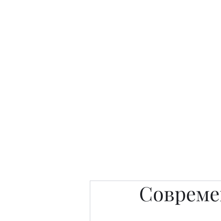
Интересно. Полезно. Модн
Главная
Публикации
People 
Совреме