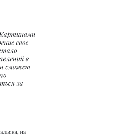
 Картинами 
ние свое 
стало 
влений в 
он сможет 
го 
ться за 
альска, на 