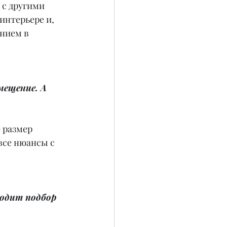
 с другими 
нтерьере и, 
нием в 
ещение. А 
 размер 
все нюансы с 
ходит подбор 