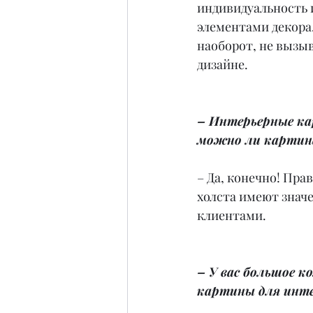
индивидуальность и
элементами декора
наоборот, не вызыв
дизайне.
– Интерьерные ка
можно ли картин
– Да, конечно! Пра
холста имеют знач
клиентами.
– У вас большое к
картины для интер