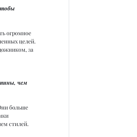
чтобы 
еть огромное 
ленных целей. 
дожником, за 
тины, чем 
Они больше 
мки 
ем стилей.