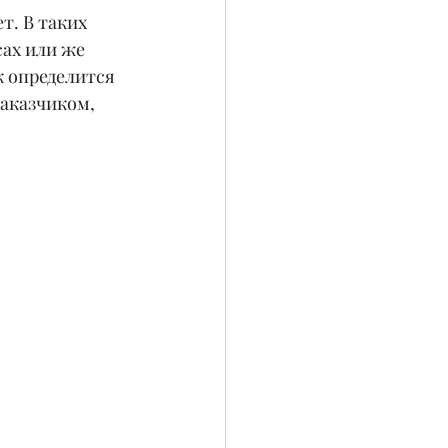
т. В таких 
ах или же 
к определится 
аказчиком, 