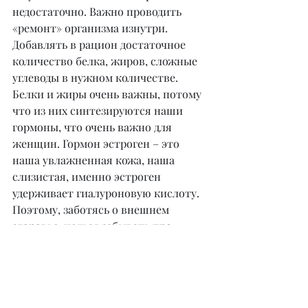
недостаточно. Важно проводить 
«ремонт» организма изнутри. 
Добавлять в рацион достаточное 
количество белка, жиров, сложные 
углеводы в нужном количестве. 
Белки и жиры очень важны, потому 
что из них синтезируются наши 
гормоны, что очень важно для 
женщин. Гормон эстроген – это 
наша увлажненная кожа, наша 
слизистая, именно эстроген 
удерживает гиалуроновую кислоту. 
Поэтому, заботясь о внешнем 
здоровье, нельзя забывать про 
внутреннее. Геропротекторы, 
защищающие от старости, это 
ягоды, томаты, оливковое масло, 
орехи, гранат и т.д. Но если у нас 