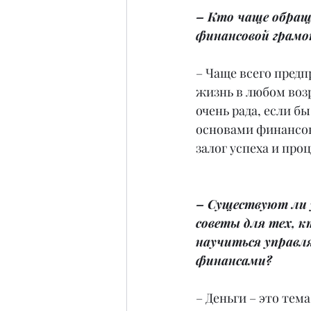
– Кто чаще обращ
финансовой грам
– Чаще всего предп
жизнь в любом воз
очень рада, если б
основами финансов
залог успеха и про
– Существуют ли 
советы для тех, 
научиться управл
финансами?
– Деньги – это тем