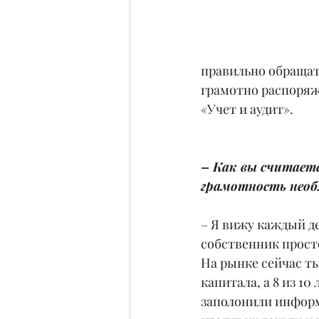
правильно обращать
грамотно распоряж
«Учет и аудит».
– Как вы считаете
грамотность необ
– Я вижу каждый де
собственник просто
На рынке сейчас т
капитала, а 8 из 1
заполонили информ