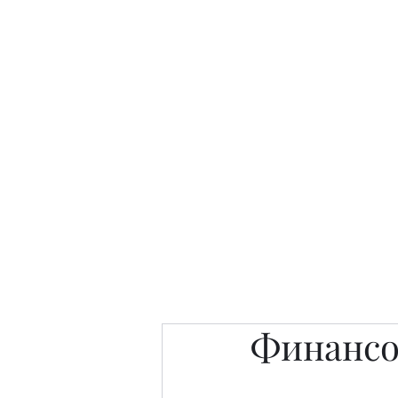
Интересно. Полезно. Модн
Главная
Публикации
People 
Финансо