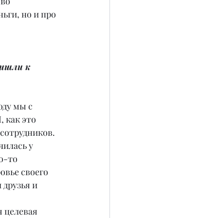
во 
ьги, но и про 
ришли к 
ду мы с 
 как это 
сотрудников. 
чилась у 
о-то 
овье своего 
 друзья и 
 целевая 