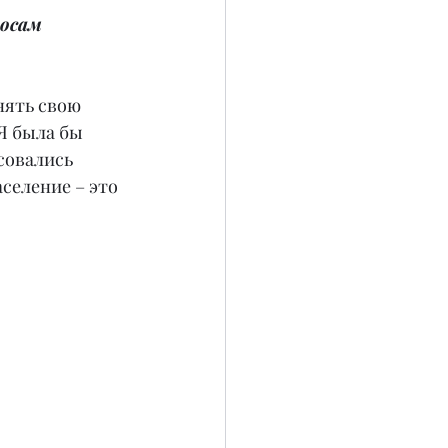
осам 
нять свою 
Я была бы 
совались 
селение – это 