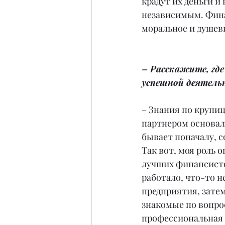
крадут их деньги и
независимым. Финан
моральное и душев
– Расскажите, где
успешной деятель
– Знания по крупиц
партнером основали
бывает поначалу, 
Так вот, моя роль 
лучших финансисто
работало, что-то н
предприятия, затем
знакомые по вопрос
профессиональная 