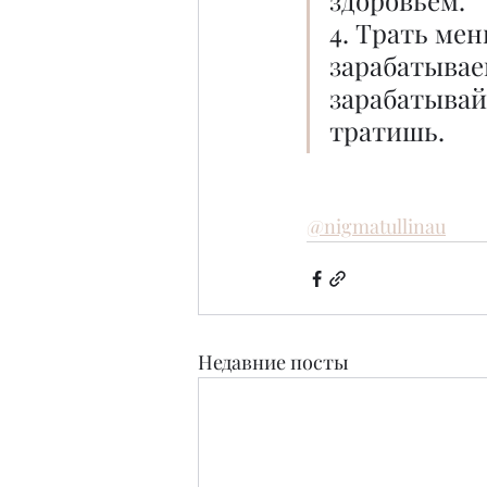
здоровьем.
4. Трать мен
зарабатывае
зарабатывай
тратишь.
@nigmatullinau
Недавние посты