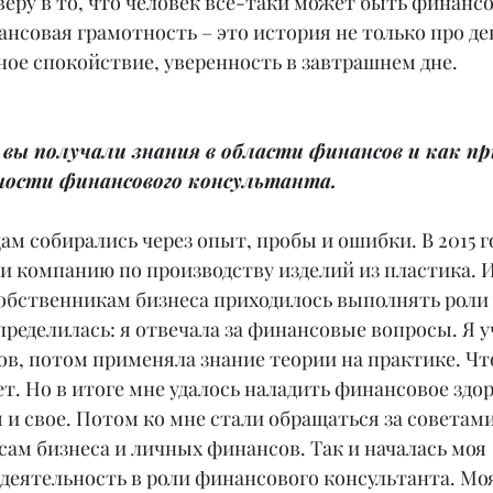
 веру в то, что человек все-таки может быть финансо
совая грамотность – это история не только про ден
ное спокойствие, уверенность в завтрашнем дне.
 вы получали знания в области финансов и как п
ности финансового консультанта.
ам собирались через опыт, пробы и ошибки. В 2015 го
 компанию по производству изделий из пластика. И,
собственникам бизнеса приходилось выполнять роли 
определилась: я отвечала за финансовые вопросы. Я у
в, потом применяла знание теории на практике. Чт
ет. Но в итоге мне удалось наладить финансовое здор
 и свое. Потом ко мне стали обращаться за советами
ам бизнеса и личных финансов. Так и началась моя 
деятельность в роли финансового консультанта. Моя