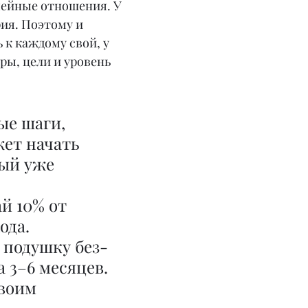
мейные отношения. У 
ия. Поэтому и 
 к каждому свой, у 
ры, цели и уровень 
ые шаги, 
ет начать 
ый уже 
й 10% от 
ода.
 подушку без-
 3–6 месяцев.
своим 