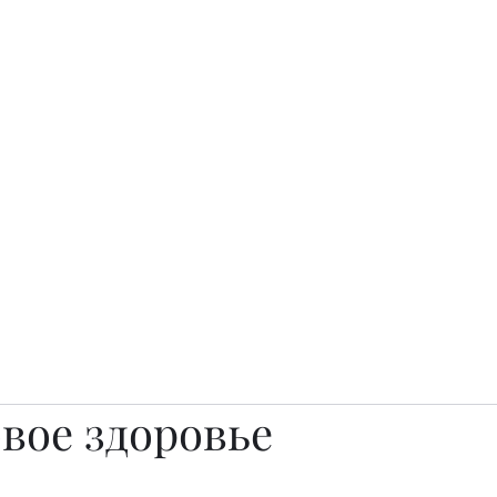
о.
Awards
TOP EXPERTS 2025
Архив журналов
Art Projects
вое здоровье