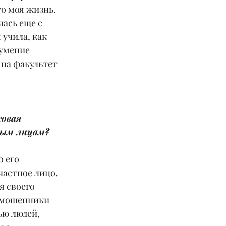
то моя жизнь. 
ась еще с 
 учила, как 
умение 
на факультет 
овая 
ным лицам?
 его 
астное лицо. 
 своего 
к мошенники 
ю людей, 