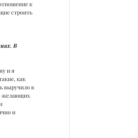
отношение к 
щие строить 
иях. В 
у и я 
акие, как 
ь выручило в 
ю желающих 
и 
чно и 