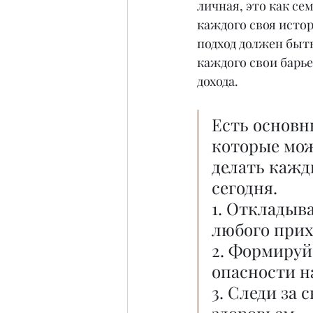
личная, это как се
каждого своя истор
подход должен быть
каждого свои барье
дохода.
Есть основн
которые мож
делать кажд
сегодня.
1. Откладыва
любого прих
2. Формируй
опасности на
3. Следи за 