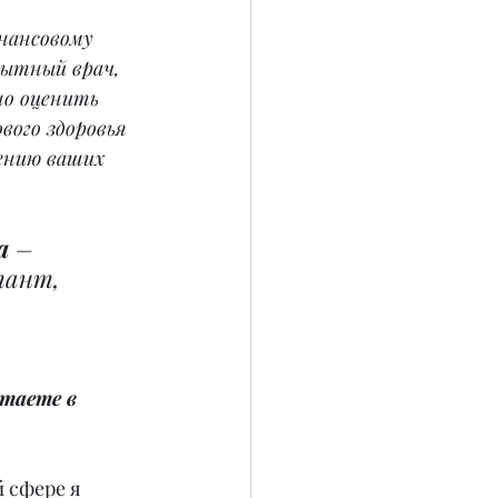
нансовому 
пытный врач, 
но оценить 
вого здоровья 
ению ваших 
а 
– 
тант, 
таете в 
 сфере я 