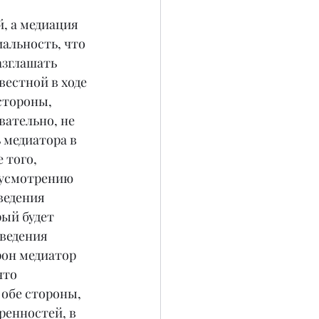
, а медиация 
альность, что 
азглашать 
естной в ходе 
стороны, 
вательно, не 
медиатора в 
 того, 
 усмотрению 
ведения 
ый будет 
ведения 
рон медиатор 
что 
обе стороны, 
енностей, в 