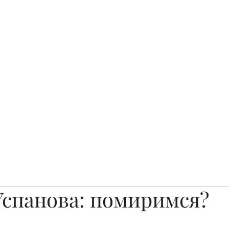
о.
Awards
TOP EXPERTS 2025
Архив журналов
Art Projects
Успанова: помиримся?