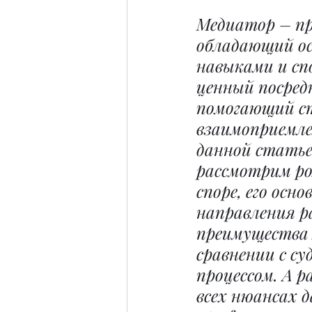
Медиатор – пр
обладающий о
навыками и сп
ценный посредн
помогающий с
взаимоприемле
данной статье
рассмотрим ро
споре, его осно
направления р
преимущества 
сравнении с су
процессом. А р
всех нюансах д