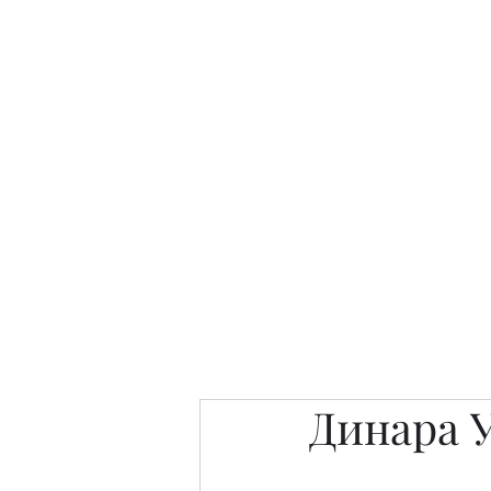
Интересно. Полезно. Модн
Главная
Публикации
People 
Динара 