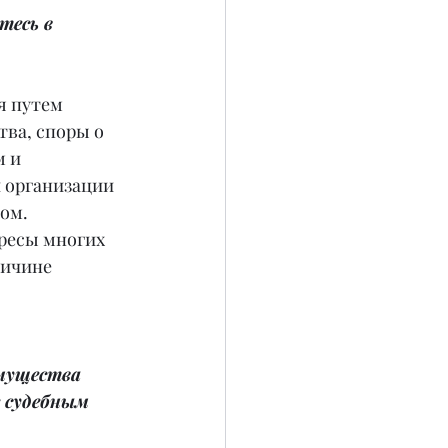
есь в 
я путем 
ва, споры о 
 и 
 организации 
ом.
ресы многих 
ричине 
мущества 
 судебным 