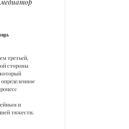
 медиатор 
ощь 
ем третьей, 
той стороны 
 который 
 определенное 
роцесс 
мейным и 
дней тяжести.