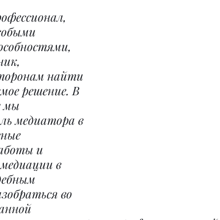
офессионал, 
собыми 
особностями, 
ик, 
торонам найти 
мое решение. В 
 мы 
ль медиатора в 
вные 
аботы и 
медиации в 
дебным 
азобраться во 
анной 