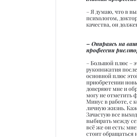
– Я думаю, что в 
психологом, доктор
качества, он долж
– Опираясь на ва
профессии риелто
– Большой плюс – э
рукопожатия после 
основной плюс это
приобретении новы
доверяют мне и об
могу не отметить 
Минус в работе, с 
личную жизнь. Каже
Зачастую все выход
выбирать между сем
всё же он есть: мн
стоит обращаться и