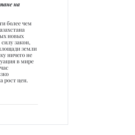
тане на 
и более чем 
азахстана 
ых новых 
силу закон, 
площади земли 
ку ничего не 
уация в мире 
час 
зко 
а рост цен.