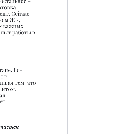
остальное – 
отовка 
ент. Сейчас 
ном ЖК, 
х важных 
опыт работы в 
тапе. Во-
от 
ивая тем, что 
ентом. 
ая 
ет 
ючается 