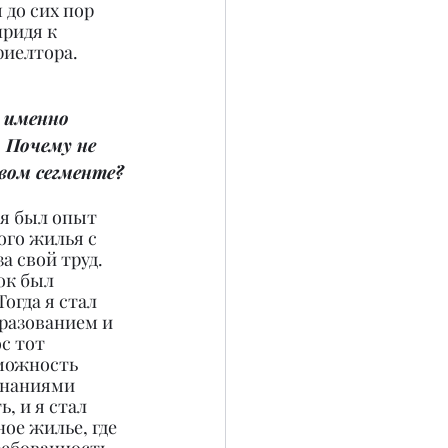
до сих пор 
ридя к 
риелтора.
 именно 
Почему не 
вом сегменте?
ня был опыт 
го жилья с 
 свой труд. 
ок был 
огда я стал 
разованием и 
с тот 
можность 
знаниями 
, и я стал 
ое жилье, где 