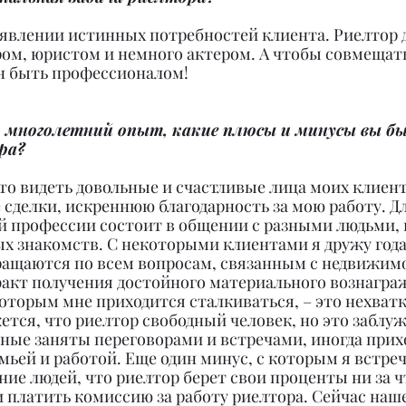
выявлении истинных потребностей клиента. Риелтор 
ом, юристом и немного актером. А чтобы совмещать
ен быть профессионалом!
ш многолетний опыт, какие плюсы и минусы вы б
ра?
то видеть довольные и счастливые лица моих клиент
сделки, искреннюю благодарность за мою работу. Дл
й профессии состоит в общении с разными людьми, 
х знакомств. С некоторыми клиентами я дружу года
ращаются по всем вопросам, связанным с недвижимо
факт получения достойного материального вознагра
которым мне приходится сталкиваться, – это нехватк
тся, что риелтор свободный человек, но это заблуж
ные заняты переговорами и встречами, иногда прих
ьей и работой. Еще один минус, с которым я встреч
ение людей, что риелтор берет свои проценты ни за чт
 платить комиссию за работу риелтора. Сейчас наш