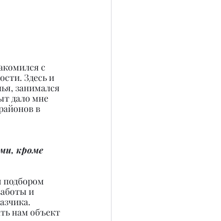
акомился с 
сти. Здесь и 
ья, занимался 
т дало мне 
районов в 
ми, кроме 
я подбором 
заботы и 
азчика. 
ть нам объект 