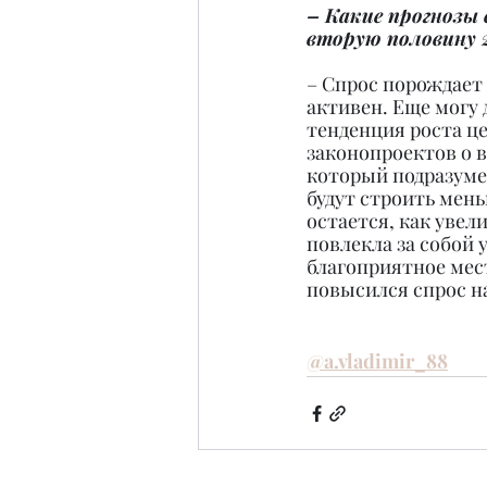
– Какие прогнозы
вторую половину 2
– Спрос порождает 
активен. Еще могу 
тенденция роста ц
законопроектов о в
который подразуме
будут строить мень
остается, как увел
повлекла за собой
благоприятное мест
повысился спрос на
@a.vladimir_88