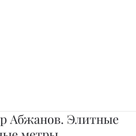
о.
Awards
TOP EXPERTS 2025
Архив журналов
Art Projects
р Абжанов. Элитные
ные метры