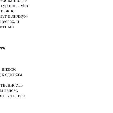
ребованность 
 уровня. Мне 
 важно 
луг и личную 
ессах, и 
литный 
ся 
 низкое 
 к сделкам.
ственность 
м делом. 
ить для вас 