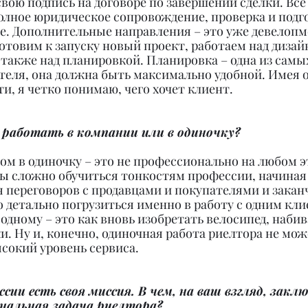
свою подпись на договоре по завершении сделки. Всё 
олное юридическое сопровождение, проверка и подг
е. Дополнительные направления – это уже девелопм
отовим к запуску новый проект, работаем над дизай
 также над планировкой. Планировка – одна из самы
теля, она должна быть максимально удобной. Имея 
, я четко понимаю, чего хочет клиент.
 работать в компании или в одиночку?
ом в одиночку – это не профессионально на любом э
ды сложно обучиться тонкостям профессии, начиная 
 переговоров с продавцами и покупателями и заканч
детально погрузиться именно в работу с одним кли
одному – это как вновь изобретать велосипед, набив
 Ну и, конечно, одиночная работа риелтора не мож
сокий уровень сервиса.
сии есть своя миссия. В чем, на ваш взгляд, закл
ональная задача риелтора?