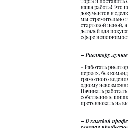
торга и поставить 
наша работа! Это п
документов к сделк
мы стремительно г
стартовой ценой, а
деталей для покупа
сфере недвижимости
– Риелтору лучше
– Работать риелтор
первых, без коман
грамотного ведения
одному невозможно 
Начинать работать 
собственные шишки.
претендовать на вы
– В каждой профес
главная професси