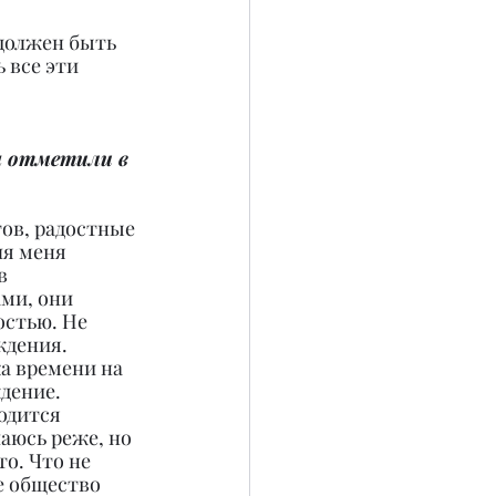
должен быть 
 все эти 
ы отметили в 
ов, радостные 
я меня 
в 
ми, они 
стью. Не 
ждения.
а времени на 
дение. 
одится 
аюсь реже, но 
о. Что не 
е общество 