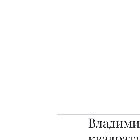
Интересно. Полезно. Модн
Главная
Публикации
People 
Владими
квадрат