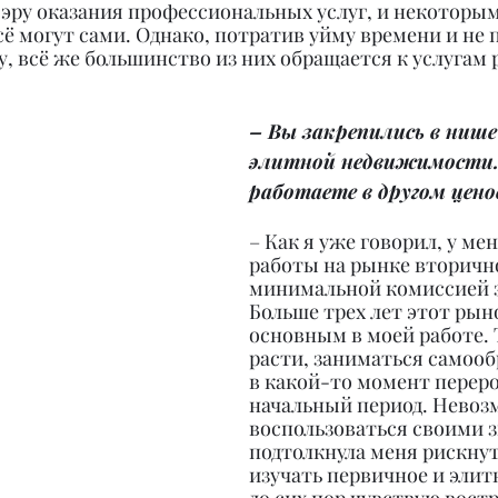
 эру оказания профессиональных услуг, и некоторым 
сё могут сами. Однако, потратив уйму времени и не п
, всё же большинство из них обращается к услугам 
– Вы закрепились в нише
элитной недвижимости. 
работаете в другом цено
– Как я уже говорил, у ме
работы на рынке вторично
минимальной комиссией за
Больше трех лет этот рын
основным в моей работе. Т
расти, заниматься самооб
в какой-то момент переро
начальный период. Невоз
воспользоваться своими 
подтолкнула меня рискнуть
изучать первичное и элитн