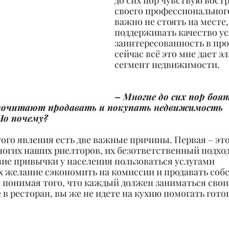
до сих пор чувствую вост
своего профессионального
важно не стоять на месте,
поддерживать качество ус
заинтересованность в проц
сейчас всё это мне дает э
сегмент недвижимости.
– Многие до сих пор боят
почитают продавать и покупать недвижимость 
Но почему?
того явления есть две важные причины. Первая – это
огих наших риелторов, их безответственный подход
вие привычки у населения пользоваться услугами 
х желание сэкономить на комиссии и продавать соб
 понимая того, что каждый должен заниматься свои
 в ресторан, вы же не идете на кухню помогать готов