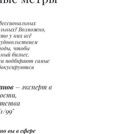
ессиональных 
льных? Возможно, 
что у них всё 
 удовольствием 
тоды, чтобы 
ный бизнес. 
и подбирают самые 
фокусируются 
анов
 – эксперт в 
ости, 
нтства 
1/99"
но вы в сфере 