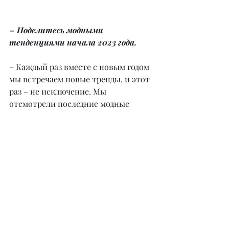
– Поделитесь модными 
тенденциями начала 2023 года.
– Каждый раз вместе с новым годом 
мы встречаем новые тренды, и этот 
раз – не исключение. Мы 
отсмотрели последние модные 
показы и выявили главные 
тенденции, которые будут в моде в 
2023 году: карго с большими 
карманами, полупрозрачная сетка и 
вышивка, бахрома и лохмотья, узлы, 
чешуя русалки, металлик, градиент, 
змеиный принт, приглушенный 
желтый цвет. В новом году будем 
носить топы и платья с вышивкой, 
кружевом и полупрозрачной сеткой, 