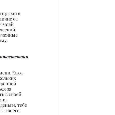
оторыми я 
личие от 
У моей 
ческий. 
ученные 
яму.
оответствии 
мени. Этот 
кольких 
тренней 
ся за 
ь в своей 
ены 
деньги, тебе 
ы твоего 