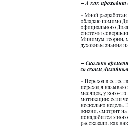
– А как проходит
– Мной разработан 
обладаю помимо Диз
официального Дизай
системы совершенно
Минимум теории, м
духовные знания из
– Сколько времен
со своим Дизайно
– Переход в естест
переход я называю 
месяцев, у кого-то
мотивации: если че
несколько недель. 
жизни, смотрит на
понадобится много.
рассказали, как на