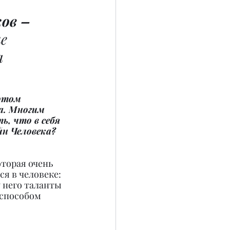
ов – 
е 
а
ртом 
а. Многим 
ь, что в себя 
н Человека?
торая очень 
я в человеке: 
у него таланты 
способом 