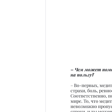
– Чем может помо
на пользу?
– Во-первых, медит
страхи, боль, ревн
Соответственно, по
мире. То, что меди
невозможно пропус
страхи, и ты можеш