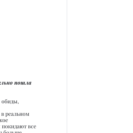
ельно пошла 
 обиды, 
 в реальном 
кое 
 покидают все 
з больше 