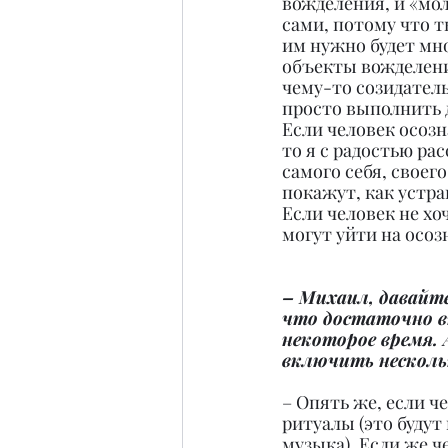
вожделения, и «мол
сами, потому что т
им нужно будет мно
объекты вожделени
чему-то созидатель
просто выполнить 
Если человек осозн
то я с радостью ра
самого себя, своег
покажут, как устр
Если человек не хоч
могут уйти на осоз
– Михаил, давайте
что достаточно в
некоторое время. 
включить несколь
– Опять же, если ч
ритуалы (это будут
музыка). Если же ч