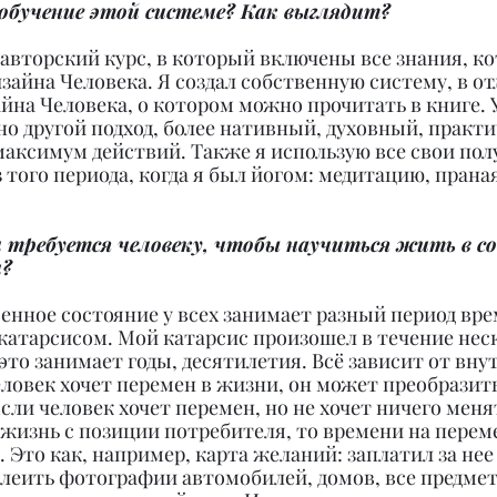
 обучение этой системе? Как выглядит?
авторский курс, в который включены все знания, к
айна Человека. Я создал собственную систему, в от
на Человека, о котором можно прочитать в книге. 
 другой подход, более нативный, духовный, практи
аксимум действий. Также я использую все свои пол
 того периода, когда я был йогом: медитацию, прана
и требуется человеку, чтобы научиться жить в с
м?
венное состояние у всех занимает разный период вре
катарсисом. Мой катарсис произошел в течение нес
 это занимает годы, десятилетия. Всё зависит от вну
ловек хочет перемен в жизни, он может преобразить
Если человек хочет перемен, но не хочет ничего менят
 жизнь с позиции потребителя, то времени на перем
 Это как, например, карта желаний: заплатил за нее 
клеить фотографии автомобилей, домов, все предмет