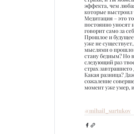
эффекта, чем любая
которые выстроил 
Медитация – это то
постоянно уносят н
говорит само за се
Прошлое и будущее
уже не существует,
мыслями о прошлом 
стану бедным? Но в
следующий раз твое
страх завтрашнего 
Какая разница? Даж
сожаление соверше
момент уже умер, и
@mihail_surtukov