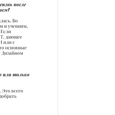
изнь после 
ием?
лась. Во 
м и учениям, 
 Если 
РТ, дающее 
 или с 
то основные 
 Дизайном 
о или только 
 Это всего 
добрать 