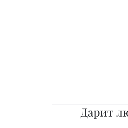
Интересно. Полезно. Модн
Главная
Публикации
People 
Дарит л