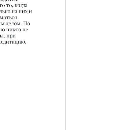
о то, когда 
ько на них и 
маться 
м делом. По 
но никто не 
ы, при 
медитацию, 