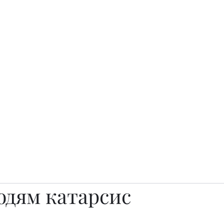
о.
Awards
TOP EXPERTS 2025
Архив журналов
Art Projects
юдям катарсис