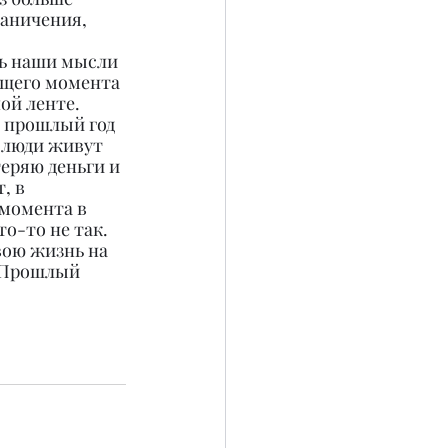
аничения, 
дь наши мысли 
ящего момента 
ой ленте. 
 прошлый год 
 люди живут 
еряю деньги и 
, в 
момента в 
о-то не так. 
вою жизнь на 
 Прошлый 