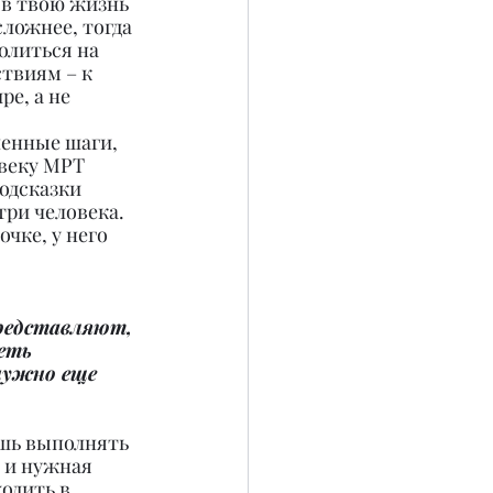
 в твою жизнь 
ложнее, тогда 
олиться на 
твиям – к 
е, а не 
ленные шаги, 
овеку МРТ 
одсказки 
ри человека. 
чке, у него 
редставляют, 
еть 
нужно еще 
ишь выполнять 
 и нужная 
одить в 