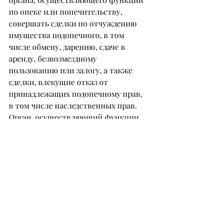
по опеке или попечительству, 
совершать сделки по отчуждению 
имущества подопечного, в том 
числе обмену, дарению, сдаче в 
аренду, безвозмездному 
пользованию или залогу, а также 
сделки, влекущие отказ от 
принадлежащих подопечному прав, 
в том числе наследственных прав. 
Орган, осуществляющий функции 
по опеке и попечительству, 
определяет, каким образом должны 
расходоваться средства, полученные 
в результате указанных сделок.
– Где проходит грань между 
защитой интересов человека и 