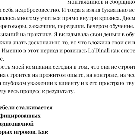
монтажников и сборщиков
 себя недобросовестно. И тогда я взяла буквально вс
ишлось многому учиться прямо внутри кризиса. Днем
ереговоры, заказчики, переделки. Вечером обучение.
наний на практике. Я вкладывала свои деньги в обу
лжна знать досконально то, во что вложила свои силы
Именно в этот период и родилась La’Dinali как систем
е.
сть моей компании сегодня в том, что она не строит
на строится на прожитом опыте, на контроле, на чес
 глубоком уважении к клиенту и к его пространству.
ду весь процесс к результату.
ебели сталкивается 
ифицированных 
однозначной 
рых игроков. Как 