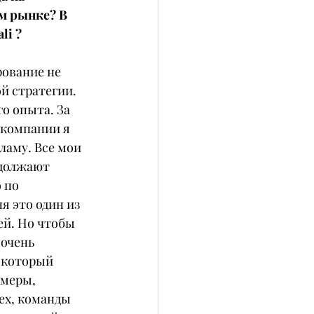
м рынке? В 
li ?
ование не 
й стратегии. 
о опыта. За 
 компании я 
ламу. Все мои 
должают 
 по 
я это один из 
й. Но чтобы 
очень 
 который 
амеры, 
ех, команды 