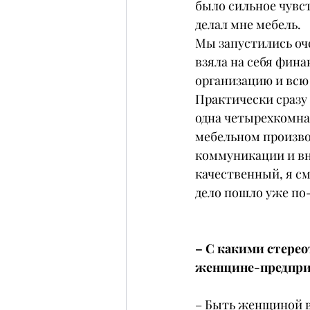
было сильное чувст
делал мне мебель.
Мы запустились оч
взяла на себя фина
организацию и всю
Практически сразу
одна четырехкомнат
мебельном произво
коммуникации и вн
качественный, я см
дело пошло уже по
– С какими стерео
женщине-предпр
– Быть женщиной в 