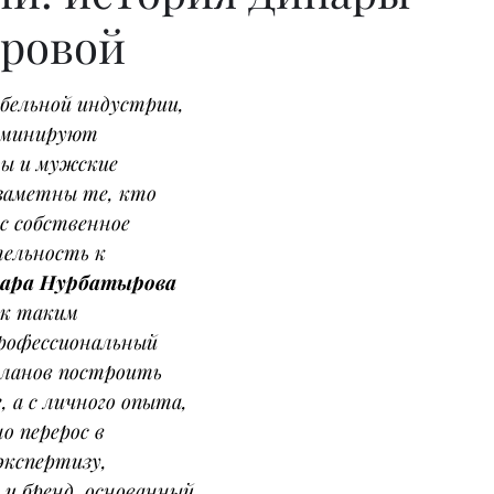
ровой
бельной индустрии, 
оминируют 
ды и мужские 
заметны те, кто 
с собственное 
ельность к 
ара Нурбатырова 
к таким 
профессиональный 
планов построить 
, а с личного опыта, 
 перерос в 
экспертизу, 
и бренд, основанный 