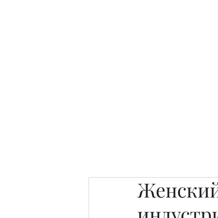
Интересно. Полезно. Модн
Главная
Публикации
People 
Женский
индустр