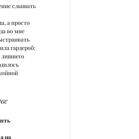
ение слышать 
а, а просто 
а во мне 
ыстраивать 
ла гардероб: 
 лишнего 
одилось 
койной 
ве 
ить 
а на 