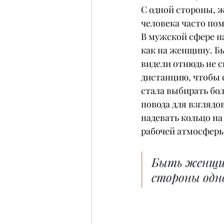
С одной стороны, ж
человека часто пом
В мужской сфере на
как на женщину. Б
видели отнюдь не 
дистанцию, чтобы с
стала выбирать бо
повода для взглядо
надевать кольцо на
рабочей атмосферы
Быть женщин
стороны одн