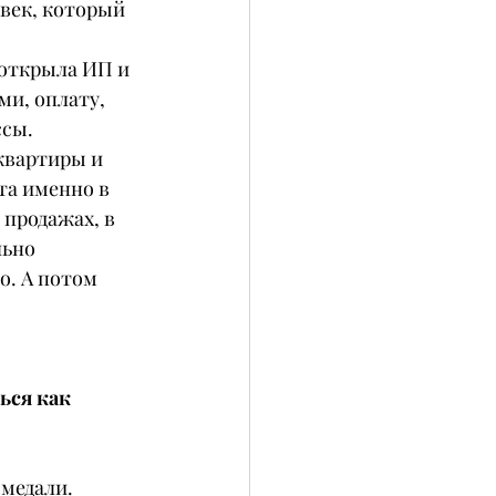
век, который 
 открыла ИП и 
ми, оплату, 
ссы.
квартиры и 
та именно в 
продажах, в 
ьно 
о. А потом 
ся как 
 медали.