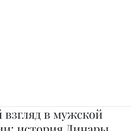
о.
Awards
TOP EXPERTS 2025
Архив журналов
Art Projects
 взгляд в мужской
ии: история Динары