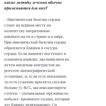
какие методы лечения обычно 
применяются для них?
– Ишемическая болезнь сердца 
стоит на первом месте по 
количеству оперативных 
вмешательств в стране и в мире. 
При ишемической болезни сердца 
образуются бляшки в сосудах 
сердца. Если пациент поступает в 
плановом порядке, мы выявляем их 
путем введения контрастов на 
рентген-ангиографической 
установке, и, если есть показания, 
то есть сужение просвета сосудов 
больше 75–80%, мы имплантируем 
стенты – специальные пружины из 
кобальт-хромового сплава, которые 
эту бляшку перекрывают. Со 