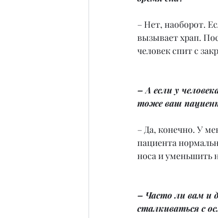
– Нет, наоборот. Е
вызывает храп. По
человек спит с зак
– А если у человек
тоже ваш пациен
– Да, конечно. У ме
пациента нормальн
носа и уменьшить н
– Часто ли вам и
сталкиваться с о