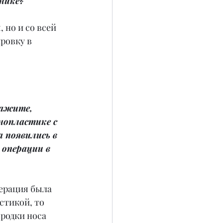
нике?
 но и со всей 
ровку в 
ажите, 
нопластике с 
 появились в 
 операции в 
перация была 
тикой, то 
родки носа 