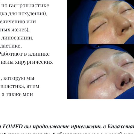
 по гастропластике 
а для похудения), 
еличению или 
ых желез), 
 липосакции, 
ластике, 
Работают в клинике 
оналы хирургических 
, которую мы 
пластика, этим 
 а также мои 
 FOMED вы продолжаете приезжать в Казахстан