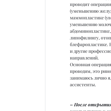
проводит операции
(уменьшению желудк
маммопластике (ув
уменьшению молочн
абдоминопластике,
липофилингу, отоп
блефаропластике. 
и другие професси
направлений.
Основная операция
проводим, это рино
занимаюсь лично я,
ассистенты.
– После открытия