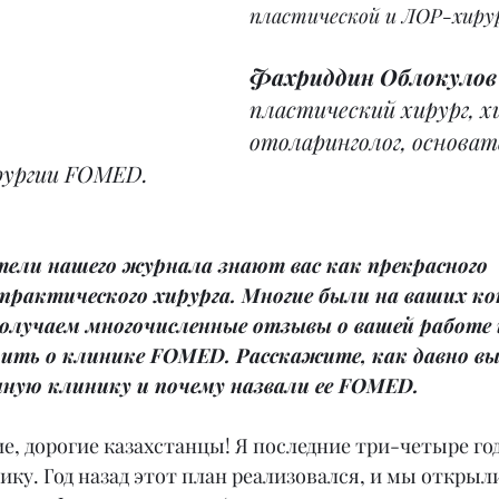
пластической и ЛОР-хирур
Фахриддин Облокулов
пластический хирург, х
отоларинголог, основат
рургии FOMED.
ели нашего журнала знают вас как прекрасного 
практического хирурга. Многие были на ваших к
олучаем многочисленные отзывы о вашей работе и
рить о клинике FOMED. Расскажите, как давно вы
ную клинику и почему назвали ее FOMED.
ие, дорогие казахстанцы! Я последние три-четыре го
ку. Год назад этот план реализовался, и мы открыл