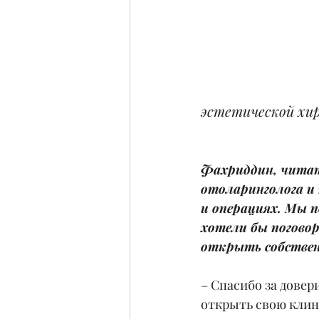
эстетической хи
Фахриддин, читат
отоларинголога и 
и операциях. Мы п
хотели бы погово
открыть собствен
– Спасибо за довер
открыть свою клини