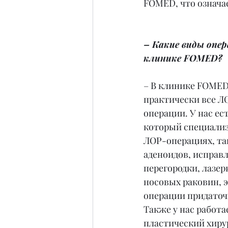
FOMED, что означае
– Какие виды опер
клинике FOMED?
– В клинике FOMED
практически все Л
операции. У нас ес
который специализ
ЛОР-операциях, так
аденоидов, исправ
перегородки, лазер
носовых раковин, 
операции придаточн
Также у нас работа
пластический хиру