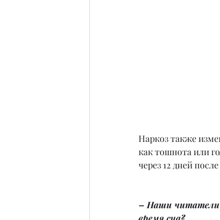
Наркоз также измен
как тошнота или го
через 12 дней посл
– Наши читатели 
время сна?