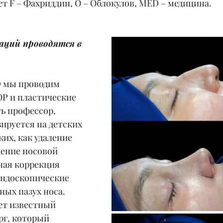
т F – Фахриддин, O – Облокулов, MED – медицина.
аций проводятся в 
 мы проводим 
ОР и пластические 
ть профессор, 
ируется на детских 
их, как удаление 
ление носовой 
ная коррекция 
эндоскопические 
ых пазух носа. 
ет известный 
рг, который 