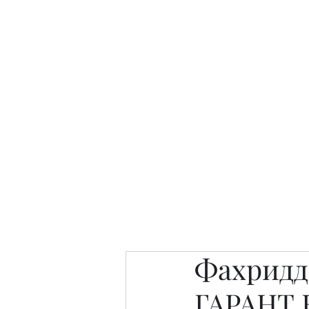
Интересно. Полезно. Модн
Главная
Публикации
People 
Фахридд
ГАРАНТ