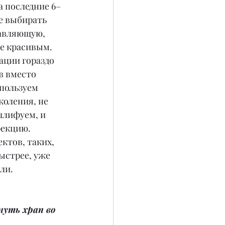
а последние 6–
е выбирать 
авляющую, 
ее красивым. 
ции гораздо 
в вместо 
пользуем 
коления, не 
шлифуем, и 
екцию. 
ктов, таких, 
ыстрее, уже 
ли.
уть храп во 