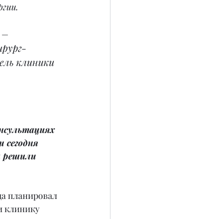
гии.
 
– 
ирург-
ель клиники 
онсультациях 
 сегодня 
 решили 
да планировал 
и клинику 