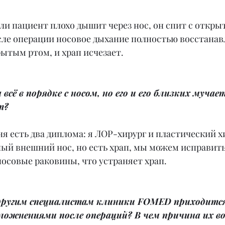
сли пациент плохо дышит через нос, он спит с откры
сле операции носовое дыхание полностью восстанав
рытым ртом, и храп исчезает.
а всё в порядке с носом, но его и его близких мучае
т?
ня есть два диплома: я ЛОР-хирург и пластический хи
ый внешний нос, но есть храп, мы можем исправить
осовые раковины, что устраняет храп.
 другим специалистам клиники FOMED приходится
сложнениями после операций? В чем причина их в