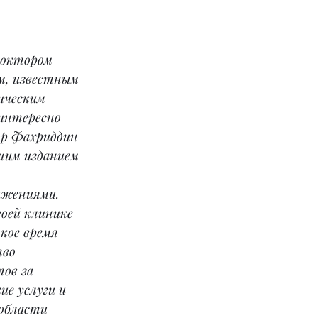
доктором 
, известным 
ическим 
 интересно 
р Фахриддин 
шим изданием 
ижениями. 
воей клинике 
кое время 
во 
ов за 
е услуги и 
области 