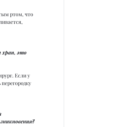
тым ртом, что 
ливается, 
т храп, это 
рург. Если у 
 перегородку 
 
озникновения?