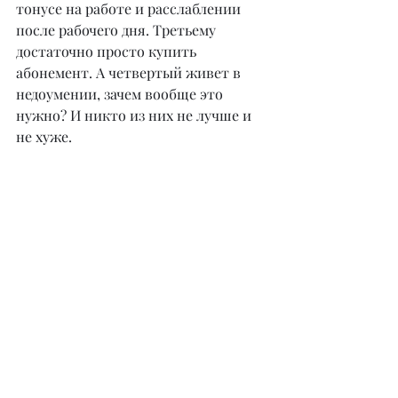
тонусе на работе и расслаблении 
после рабочего дня. Третьему 
достаточно просто купить 
абонемент. А четвертый живет в 
недоумении, зачем вообще это 
нужно? И никто из них не лучше и 
не хуже.
– А если человек недоверчивый, 
«закрытый» и плохо идущий на 
контакт – не пытать же его в 
процессе работы?! Как вам удается 
расположить к себе клиента? Или 
есть инструкции, как правильно 
человеку подготовиться к встрече 
с психологом?
– Зачастую именно в таком 