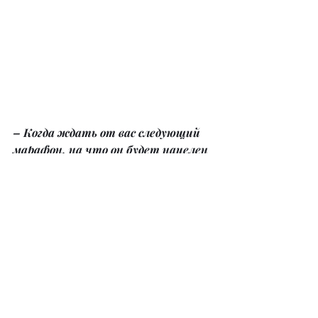
– Когда ждать от вас следующий 
марафон, на что он будет нацелен 
и как будет проходить?
– Сейчас у меня два марафона: 
«Молодость лица и королевская 
осанка» и «Прощай, живот». 
Запускаются они один раз в месяц. 
Сейчас я работаю над новым 
проектом. В мае планирую 
запустить продвинутый марафон 
для продолжающих участниц. На 
следующий год планирую открыть 
свой тренерский базовый курс по 