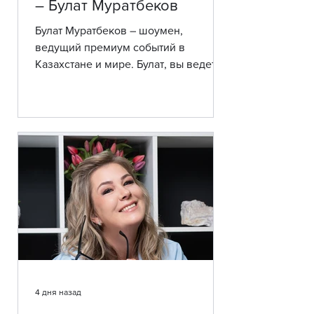
– Булат Муратбеков
Булат Муратбеков – шоумен,
ведущий премиум событий в
Казахстане и мире. Булат, вы ведете
мероприятия на нескольких языках.
В какой момент вы поняли, что это
может стать конкурентным
преимуществом и этим нужно
воспользоваться? – С самого детства
я понимал, что знание языков – это
ключ к новым возможностям.
Сегодня я свободно веду
мероприятия на казахском, русском
и английском языках, а также могу
работать на турецком, французском,
итальянском и китайском. Благодаря
этому моя д
4 дня назад