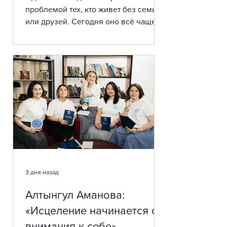
проблемой тех, кто живет без семьи
или друзей. Сегодня оно всё чаще
становится внутренним состоянием,
которое испытывают даже успешные
и активные люди. Почему в эпоху
постоянной связи нам так не хватает
настоящей близости? Что мешает
строить доверительные отношения?
И можно ли выйти из этого
состояния? Об этом рассказывает
психолог Гульнара Эм, ежедневно
работающая с людьми, ищущими
путь к себе и к другим. Гульнара Эм
(Барахатова) – психолог.
3 дня назад
Алтынгул Аманова:
«Исцеление начинается с
внимания к себе»