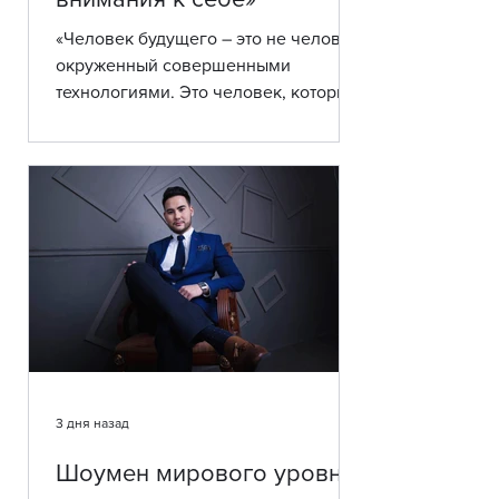
«Человек будущего – это не человек,
окруженный совершенными
технологиями. Это человек, который
вновь научился чувствовать свое
тело! Он понимает, что здоровье
начинается не в кабинете врача, а с
отношений с самим собой. И, может
быть, именно в этом заключается
самая главная задача современной
медицины – не только лечить
болезнь, но и помогать человеку
вновь услышать мудрость
собственной жизни» Алтынгул
Аманова, «Остеопат года 2024»,
биодинамист, дипломированный
3 дня назад
преподаватель
Шоумен мирового уровня