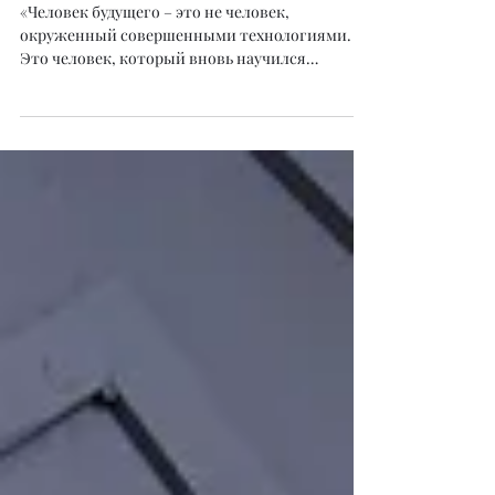
внимания к себе»
«Человек будущего – это не человек,
окруженный совершенными технологиями.
Это человек, который вновь научился
чувствовать свое тело! Он понимает, что
здоровье начинается не в кабинете врача, а с
отношений с самим собой. И, может быть,
именно в этом заключается самая главная
задача современной медицины – не только
лечить болезнь, но и помогать человеку вновь
услышать мудрость собственной жизни»
Алтынгул Аманова, «Остеопат года 2024»,
биодинамист, дипломированный
преподаватель