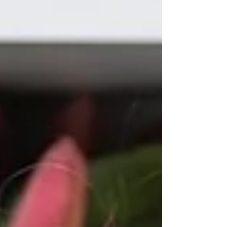
конкурентным преимуществом и этим нужно
воспользоваться? – С самого детства я
понимал, что знание языков – это ключ к
новым возможностям. Сегодня я свободно
веду мероприятия на казахском, русском и
английском языках, а также могу работать на
турецком, французском, итальянском и
китайском. Благодаря этому моя д