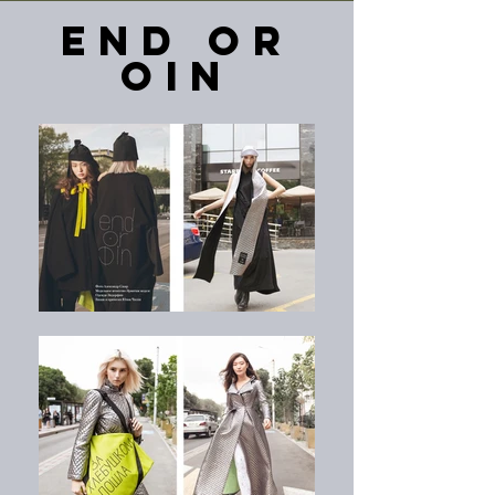
end or
oin