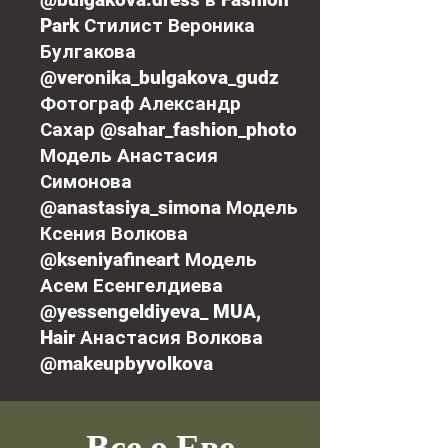
Park Стилист Вероника
Булгакова
@veronika_bulgakova_gudz
Фотограф Александр
Сахар @sahar_fashion_photo
Модель Анастасия
Симонова
@anastasiya_simona Модель
Ксения Волкова
@kseniyafineart Модель
Асем Есенгелдиева
@yessengeldiyeva_ MUA,
Hair Анастасия Волкова
@makeupbyvolkova
Все о Еве