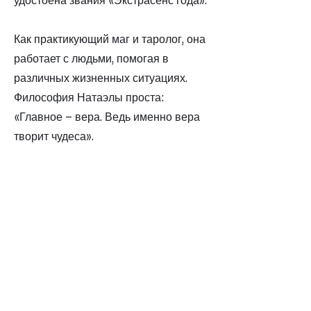
удостоена звания «Экстрасенс года».
Как практикующий маг и таролог, она
работает с людьми, помогая в
различных жизненных ситуациях.
Философия Натаэлы проста:
«Главное – вера. Ведь именно вера
творит чудеса».
Сегодня она продолжает свою
миссию – помогать людям
восстановить гармонию души, тела и
судьбы, возвращая им уверенность,
свет и веру в себя.
Назад
Далее