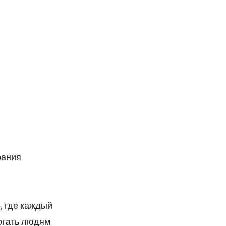
рания
, где каждый
огать людям