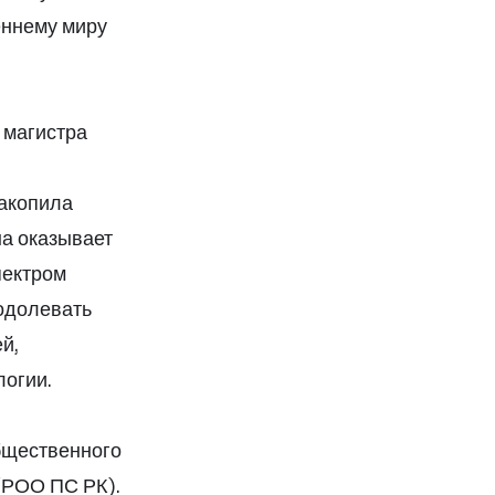
еннему миру
 магистра
накопила
на оказывает
пектром
еодолевать
й,
логии.
бщественного
(РОО ПС РК).