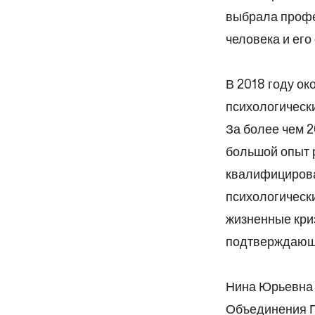
выбрала профе
человека и его
В 2018 году о
психологически
За более чем 
большой опыт р
квалифицирова
психологически
жизненные кри
подтверждающе
Нина Юрьевна 
Объединения П