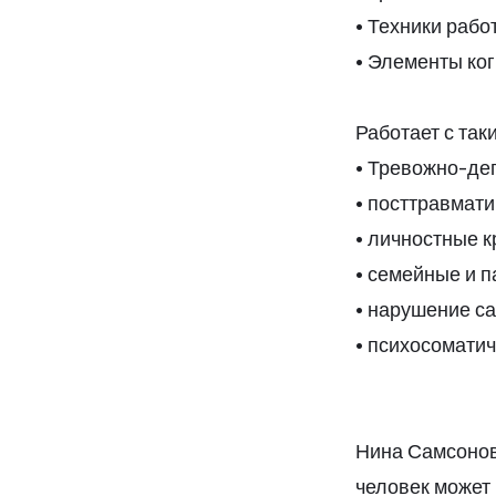
• Техники рабо
• Элементы ко
Работает с так
• Тревожно-де
• посттравмат
• личностные 
• семейные и 
• нарушение с
• психосомати
Нина Самсонов
человек может