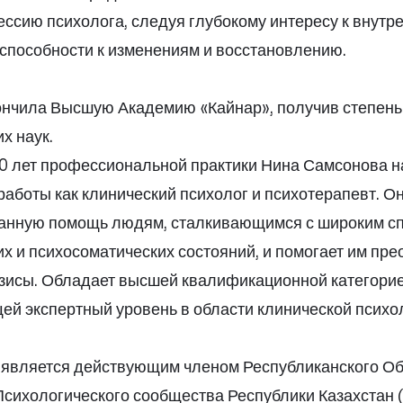
ссию психолога, следуя глубокому интересу к внутр
 способности к изменениям и восстановлению.
кончила Высшую Академию «Кайнар», получив степень
х наук.
20 лет профессиональной практики Нина Самсонова 
аботы как клинический психолог и психотерапевт. О
нную помощь людям, сталкивающимся с широким с
х и психосоматических состояний, и помогает им пр
зисы. Обладает высшей квалификационной категорие
й экспертный уровень в области клинической психо
является действующим членом Республиканского О
сихологического сообщества Республики Казахстан 