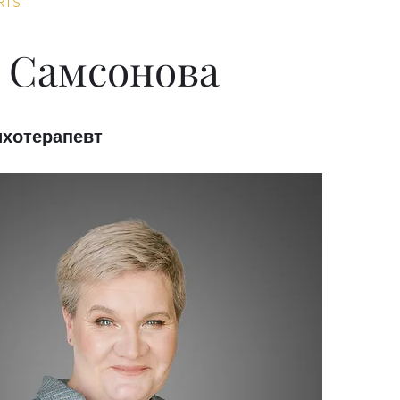
RTS
 Самсонова
ихотерапевт