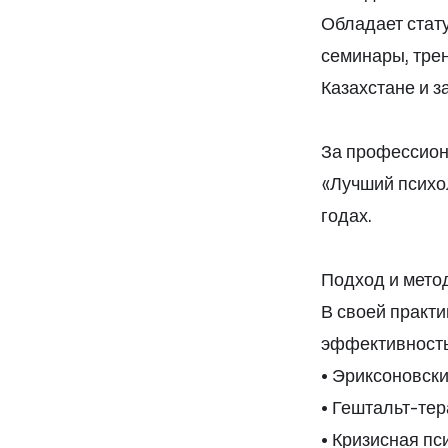
Обладает стат
семинары, тре
Казахстане и з
За профессион
«Лучший психол
годах.
Подход и мето
В своей практ
эффективность
• Эриксоновски
• Гештальт-те
• Кризисная пс