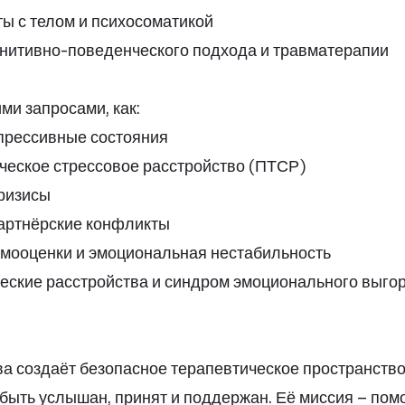
ты с телом и психосоматикой
гнитивно-поведенческого подхода и травматерапии
ими запросами, как:
прессивные состояния
ическое стрессовое расстройство (ПТСР)
кризисы
партнёрские конфликты
амооценки и эмоциональная нестабильность
ческие расстройства и синдром эмоционального выго
а создаёт безопасное терапевтическое пространство
 быть услышан, принят и поддержан. Её миссия – пом