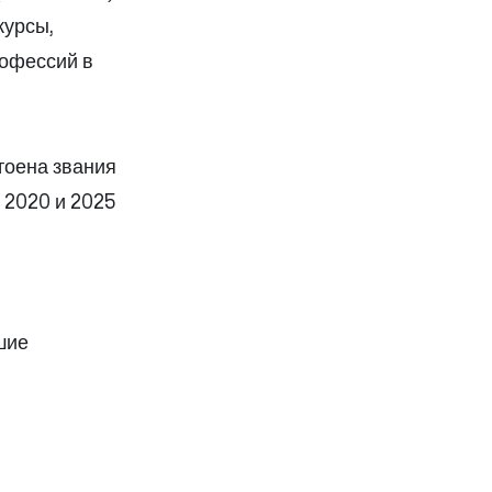
курсы,
рофессий в
тоена звания
 2020 и 2025
шие