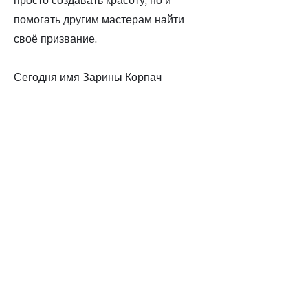
просто создавать красоту, но и
помогать другим мастерам найти
своё призвание.
Сегодня имя Зарины Корпач
известно не только в Костанае, но и
за его пределами. Её философия
проста: «Красивые брови способны
преобразить лицо, а правильное
обучение – изменить судьбу
мастера». Именно это делает её не
просто мастером бьюти–индустрии, а
настоящим проводником в
профессию и источником
вдохновения для коллег и учеников.
Назад
Далее