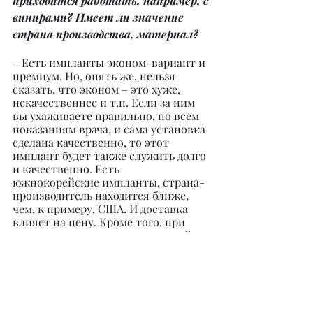
приходится работать, например, с 
винирами? Имеет ли значение 
страна производства, материал?
– Есть импланты эконом-вариант и 
премиум. Но, опять же, нельзя 
сказать, что эконом – это хуже, 
некачественнее и т.п. Если за ним 
вы ухаживаете правильно, по всем 
показаниям врача, и сама установка 
сделана качественно, то этот 
имплант будет также служить долго 
и качественно. Есть 
южнокорейские импланты, страна-
производитель находится ближе, 
чем, к примеру, США. И доставка 
влияет на цену. Кроме того, при 
консультации врач скажет, какой 
именно имплант вам подошел бы, 
потому что это зависит от 
физиологических показателей 
пациента: состояния десны, 
костной ткани и т.д.