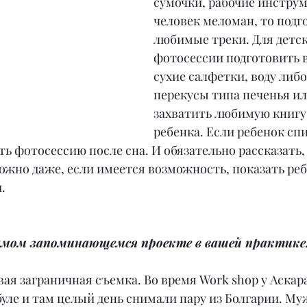
сумочки, рабочие инструм
человек меломан, то подг
любимые треки. Для детск
фотосессии подготовить 
сухие салфетки, воду либо 
перекусы типа печенья ил
захватить любимую книгу
ребенка. Если ребенок спи
ть фотосессию после сна. И обязательно рассказать, 
ожно даже, если имеется возможность, показать реб
.
амом запоминающемся проекте в вашей практике
вая заграничная съемка. Во время Work shop у Аскар
уле и там целый день снимали пару из Болгарии. Му