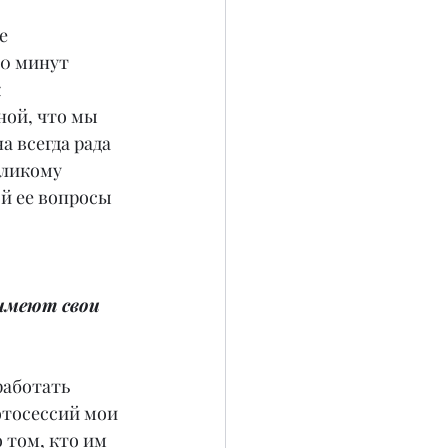
е 
20 минут 
 
ой, что мы 
 всегда рада 
еликому 
й ее вопросы 
имеют свои 
работать 
отосессий мои 
 том, кто им 