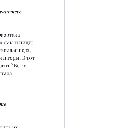
екаетесь 
работала 
ую «мыльницу» 
тывшая вода, 
и горы. В тот 
ить? Вот с 
стала 
те 
вать их 