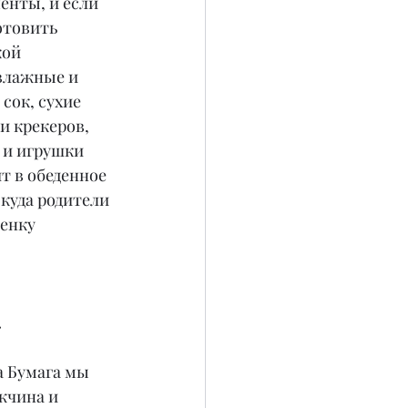
енты, и если 
отовить 
ой 
влажные и 
сок, сухие 
и крекеров, 
 и игрушки 
т в обеденное 
куда родители 
енку 
.
а Бумага мы 
жчина и 