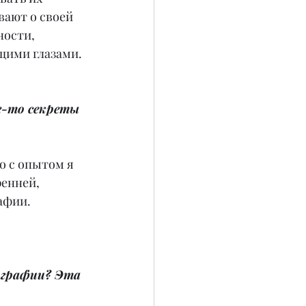
вают о своей 
ности, 
щими глазами.
-то секреты 
о с опытом я 
енней, 
афии.
ографии? Эта 