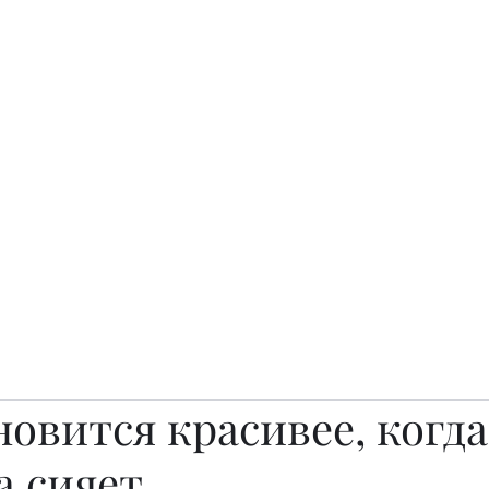
о.
Awards
TOP EXPERTS 2025
Архив журналов
Art Projects
овится красивее, когда
 сияет