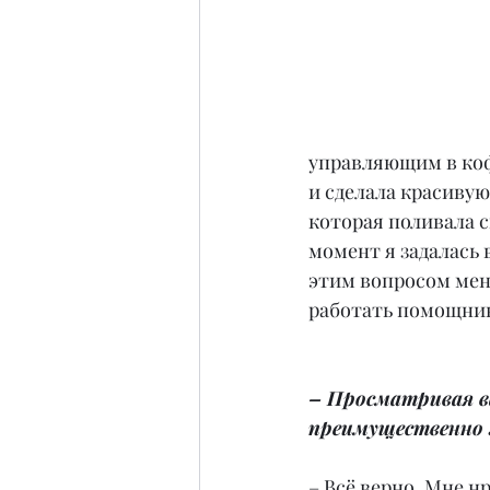
управляющим в коф
и сделала красивую
которая поливала с
момент я задалась 
этим вопросом меня
работать помощни
– Просматривая в
преимущественно
– Всё верно. Мне 