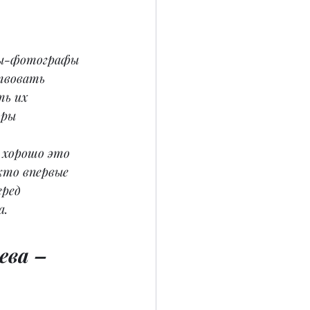
ы-фотографы 
твовать 
ть их 
ры 
 хорошо это 
кто впервые 
ред 
а.
ева – 