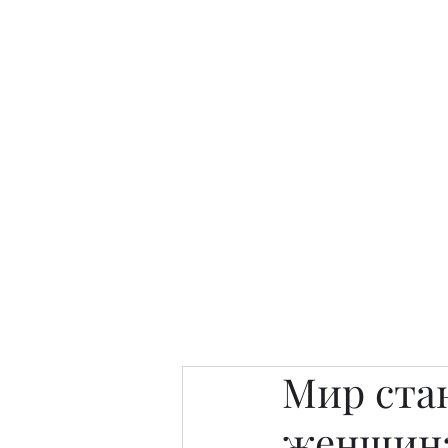
Интересно. Полезно. Модн
Главная
Публикации
People 
Мир стан
женщина