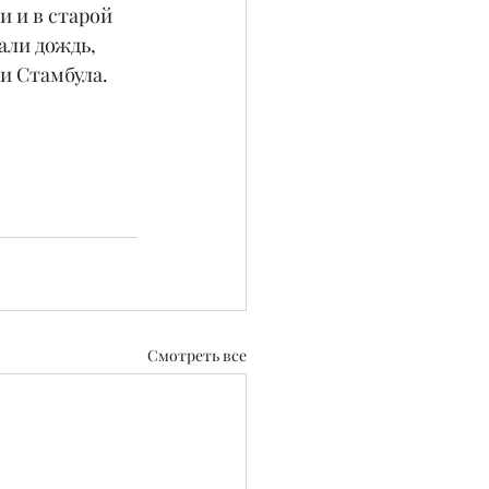
 и в старой 
али дождь, 
и Стамбула. 
Смотреть все