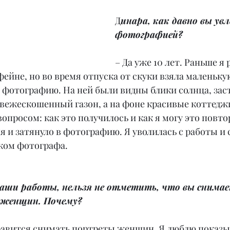
Д
инара, как давно вы увл
фотографией?
– Да уже 10 лет. Раньше я 
ейне, но во время отпуска от скуки взяла маленьк
 фотографию. На ней были видны блики солнца, зас
вежескошенный газон, а на фоне красивые коттеджи 
вопросом: как это получилось и как я могу это повтор
 и затянуло в фотографию. Я уволилась с работы и 
ком фотографа.
аши работы, нельзя не отметить, что вы снимае
 женщин. Почему?
нравится снимать портреты женщин. Я люблю показы