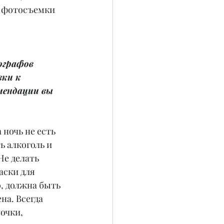
е фотосъемки 
ографов 
ки к 
мендации вы 
 ночь не есть 
ь алкоголь и 
Не делать 
ски для 
, должна быть 
на. Всегда 
очки, 