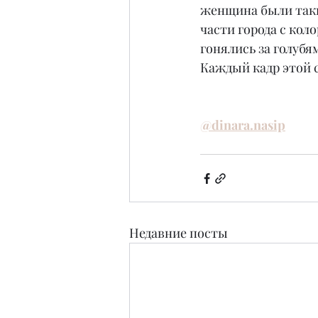
женщина были таки
части города с кол
гонялись за голуб
Каждый кадр этой 
@dinara.nasip
Недавние посты