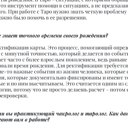
это инструмент помощи в ситуациях, а не предсказан
го. При работе с Таро нужно знать четкую проблему 
ожно было помочь в ее разрешении.
не знает точного времени своего рождения?
ректификация карты. Это процесс, помогающий опред
 с минутной точностью, который делается по событ
ет часто с более взрослым поколением, ведь раньше
ровали время рождения. Для ректификации требуется
ие-то важные события из жизни человека, которые 
я, которые документально фиксированы и имеют то
ые и по ним высчитываем. Это считается одним из 
огии, потому что не просто делаешь расчет – потом 
репроверки.
ии вы практикующий чакролог и таролог. Как да
гают вам в работе?