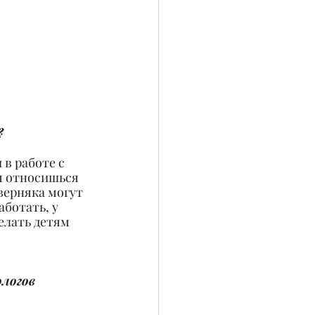
?
в работе с 
м относишься 
ерняка могут 
ботать, у 
елать детям 
логов 