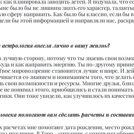
к как планировала заводить детей. Я подумала, что ес
мне было бы не лишним знать его характер, таланты,
ую сферу направить. Как было бы классно, если бы в
дели бы этой информацией и направляли нас, раскр
 астрология внесла лично в вашу жизнь?
в лучшую сторону, потому что ты знаешь свои возмо
 куда и как направить энергию. Ты по-другому прини
Твое мировоззрение становится лучше и шире. И дей
чшается со знанием и пониманием того, что делать с
шь свои возможности и ресурсы. Многие друзья, близ
ее не понимал этого, приобщились и стали понимать
ики. Они тоже увидели, как улучшилось их качеств
еловека помогают вам сделать расчеты и состави
х расчетах мне помогают дата рождения, место рожд
аты рождения. В Таро – ситуации, с которыми обраща