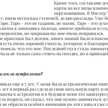
Кроме того, составляю де
карты на все виды взаим
окружающими. Я Мастер Т
т, имею несколько ступеней, делаю расклады. Уже бо
ро. Таро – это не гадания, не магия, Таро – это духо
лизом я занимаюсь полгода, многое пробовала и ста
мерологии, но чакроанализ мне очень понравился.
е практики был долгим, много знаний было вложено
я есть очень хороший учитель, которому я благодарн
 поняла, что это мое. Последний год я стала занимат
чала не только сама стоять на гвоздях, но и приводит
 увлекла астрология?
ришла еще в 7 лет. У меня была астрологическая книг
20 лет я первый раз сделала свою натальную карту и п
жена к астрологии и в будущем меня это заинтересу
ла подруга, он сказал, что мне нужно заниматься д
я не обратила особого внимания на эти слова и уже п