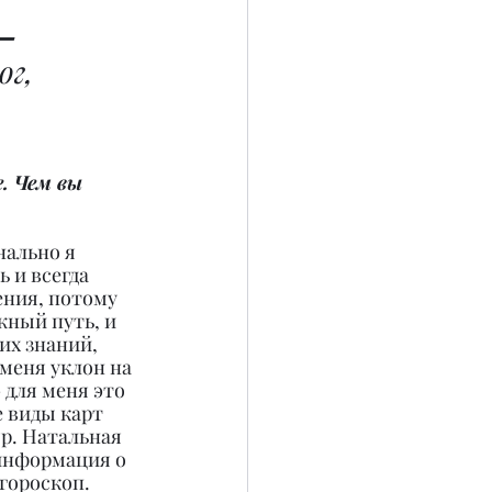
– 
г, 
. Чем вы 
ально я 
 и всегда 
ения, потому 
жный путь, и 
их знаний, 
меня уклон на 
 для меня это 
 виды карт 
р. Натальная 
информация о 
гороскоп. 