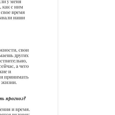
ли у меня 
 как с ним 
 свое время 
ывали наши 
жности, свои 
маешь других 
ствительно, 
ейчас, а чего 
кие и 
 и принимать 
о жизни.
ть прогноз?
ения и время. 
ется человек, 