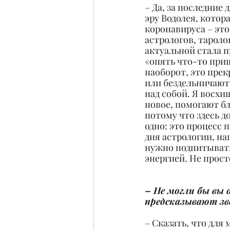
– Да, за последние
эру Водолея, котор
коронавируса – это
астрологов, тароло
актуальной стала п
«опять что-то приш
наоборот, это прек
или бездельничают.
над собой. Я восхи
новое, помогают бл
потому что здесь д
одно: это процесс 
дня астрологии, на
нужно подпитывать
энергией. Не прост
– Не могли бы вы 
предсказывают зв
– Сказать, что для