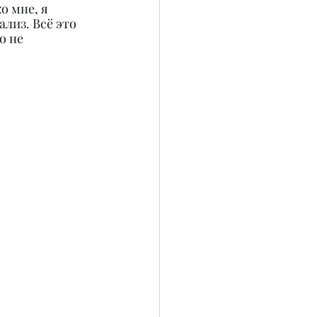
о мне, я 
лиз. Всё это 
о не 