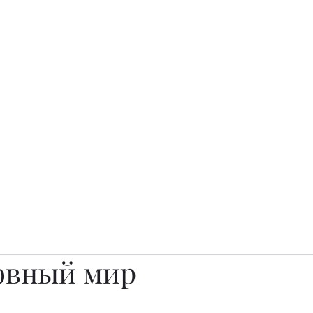
о.
Awards
TOP EXPERTS 2025
Архив журналов
Art Projects
овный мир