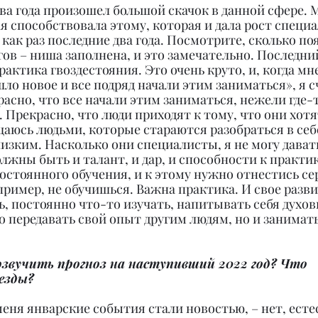
 два года произошел большой скачок в данной сфере. 
ая способствовала этому, которая и дала рост специа
 как раз последние два года. Посмотрите, сколько по
гов – ниша заполнена, и это замечательно. Последний
рактика гвоздестояния. Это очень круто, и, когда мн
ло новое и все подряд начали этим заниматься», я с
расно, что все начали этим заниматься, нежели где-
 Прекрасно, что люди приходят к тому, что они хотя
щаюсь людьми, которые стараются разобраться в себ
изким. Насколько они специалисты, я не могу давать
олжны быть и талант, и дар, и способности к практи
постоянного обучения, и к этому нужно отнестись сер
пример, не обучишься. Важна практика. И свое разви
, постоянно что-то изучать, напитывать себя духов
о передавать свой опыт другим людям, но и занимать
озвучить прогноз на наступивший 2022 год? Что 
езды?
 меня январские события стали новостью, – нет, есте