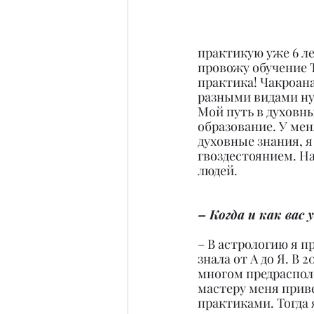
практикую уже 6 ле
провожу обучение Та
практика! Чакроана
разными видами ну
Мой путь в духовны
образование. У мен
духовные знания, я
гвоздестоянием. На
людей.
– Когда и как вас
– В астрологию я п
знала от А до Я. В 
многом предрасполо
мастеру меня приве
практиками. Тогда 