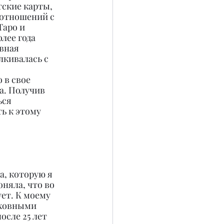
тские карты, 
оотношений с 
аро и 
лее года 
вная 
лкивалась с 
 в свое 
а. Получив 
ься 
ь к этому 
а, которую я 
оняла, что во 
ет. К моему 
уховными 
осле 25 лет 