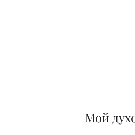
Интересно. Полезно. Модн
Главная
Публикации
People 
Мой дух