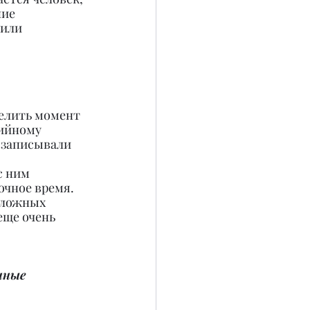
ие 
или 
елить момент 
ийному 
 записывали 
 
с ним 
чное время. 
сложных 
еще очень 
нные 