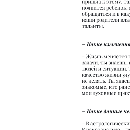
пришла к этому, та
появится ребенок, 
обращаться и в как
наши родители вла
таланты.
– Какие изменения
– Жизнь меняется 
задачи, ты знаешь,
людей и ситуации. 
качество жизни улу
не делать. Ты знае
знакомые, кто ран
мои духовные практ
– Какие данные ч
– В астрологически
В чакроанализе – д