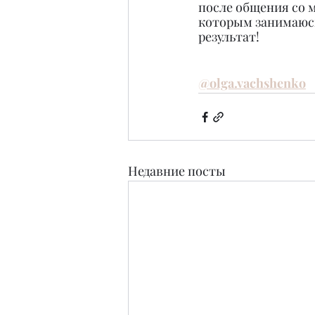
после общения со м
которым занимаюсь
результат!
@olga.vachshenko
Недавние посты