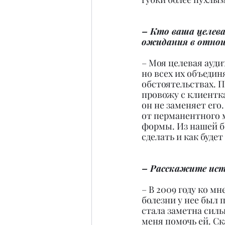
– Кто ваша целев
ожидания в отно
– Моя целевая ауди
но всех их объеди
обстоятельствах. П
провожу с клиентка
он не заменяет его
от перманентного 
формы. Из нашей бе
сделать и как буде
– Расскажите ист
– В 2009 году ко м
болезни у нее был 
стала заметна силь
меня помочь ей. Ск