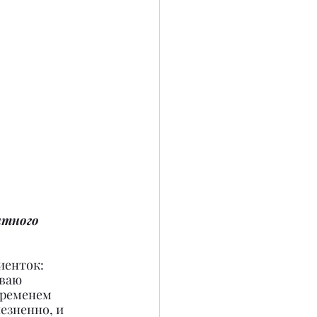
нтного 
иенток: 
ваю 
временем 
езненно, и 