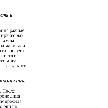
сти и 
енно разные, 
 при любых 
всегда 
под макияж и 
отят получить 
цвета и 
то могу 
ат результат.
апомнилась.
. После 
роне лица 
 попросила 
о они не 