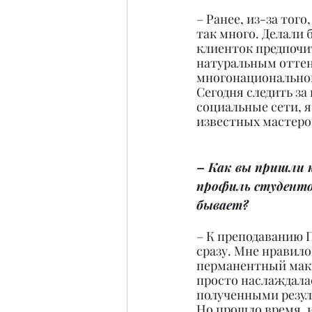
– Ранее, из-за тог
так много. Делали б
клиенток предпочит
натуральным оттен
многонациональной 
Сегодня следить за
социальные сети, я
известных мастеро
– Как вы пришли 
профиль студентов
бывает?
– К преподаванию 
сразу. Мне нравило
перманентный маки
просто наслаждала
полученными резул
Но прошло время, и