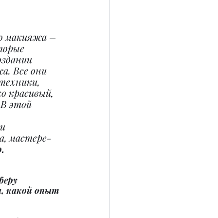
о макияжа – 
торые 
здании 
а. Все они 
техники, 
о красивый, 
 В этой 
 
и 
, мастере-
.
феру 
, какой опыт 