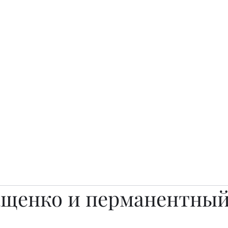
о.
Awards
TOP EXPERTS 2025
Архив журналов
Art Projects
ащенко и перманентны