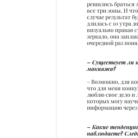
решились браться з
все три зоны. И чт
случае результат б
длилась с 10 утра д
визуально правая с
зеркало, она заплак
очередной раз поня
– Существует ли к
макияжа?
– Возможно, для ко
что для меня конку
люблю свое дело и 
которых могу научи
информацию через с
– Какие тенденци
наблюдаете? След