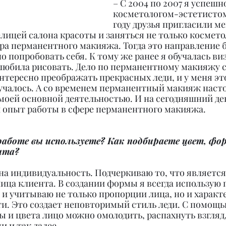
– C 2004 по 2007 я успешн
косметологом-эстетистом.
году друзья пригласили ме
лицей салона красоты и заняться не только косметол
ера перманентного макияжа. Тогда это направление 
о попробовать себя. К тому же ранее я обучалась виз
 любила рисовать. Дело по перманентному макияжу с
тересно преображать прекрасных леди, и у меня эт
учалось. А со временем перманентный макияж насто
 моей основной деятельностью. И на сегодняшний день
опыт работы в сфере перманентного макияжа.
работе вы используете? Как подбираете цвет, фор
нта?
 на индивидуальность. Подчеркиваю то, что является
ца клиента. В создании формы я всегда использую 
 и учитываю не только пропорции лица, но и характе
ти. Это создает неповторимый стиль леди. С помощ
и цвета лицо можно омолодить, распахнуть взгляд,
и и так далее.