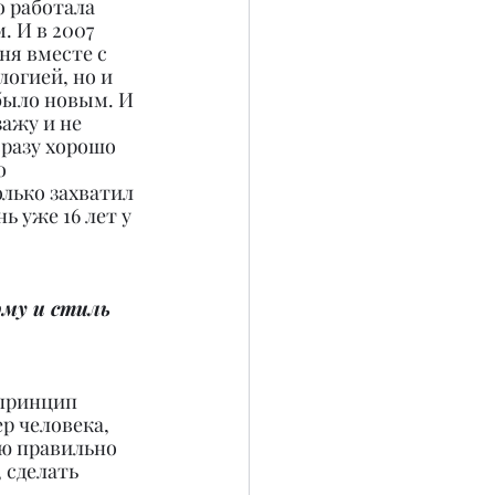
о работала 
 И в 2007 
ня вместе с 
огией, но и 
было новым. И 
ажу и не 
разу хорошо 
о 
лько захватил 
 уже 16 лет у 
му и стиль 
 
принцип 
р человека, 
ью правильно 
 сделать 