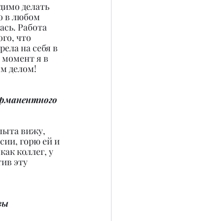
димо делать 
о в любом 
ась. Работа 
го, что 
ела на себя в 
 момент я в 
ым делом!
ерманентного 
пыта вижу, 
ии, горю ей и 
ак коллег, у 
ив эту 
вы 