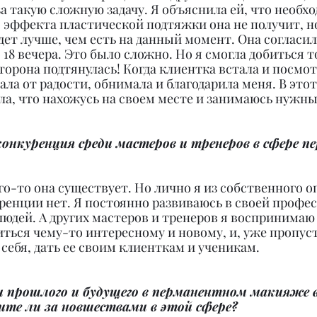
а такую сложную задачу. Я объяснила ей, что необхо
о эффекта пластической подтяжки она не получит, н
удет лучше, чем есть на данный момент. Она согласил
о 18 вечера. Это было сложно. Но я смогла добиться то
торона подтянулась! Когда клиентка встала и посмотр
ала от радости, обнимала и благодарила меня. В этот
ла, что нахожусь на своем месте и занимаюсь нужн
онкуренция среди мастеров и тренеров в сфере п
го-то она существует. Но лично я из собственного о
ренции нет. Я постоянно развиваюсь в своей професс
людей. А других мастеров и тренеров я воспринимаю к
ться чему-то интересному и новому, и, уже пропуст
ебя, дать ее своим клиенткам и ученикам.
и прошлого и будущего в перманентном макияже 
ите ли за новшествами в этой сфере?