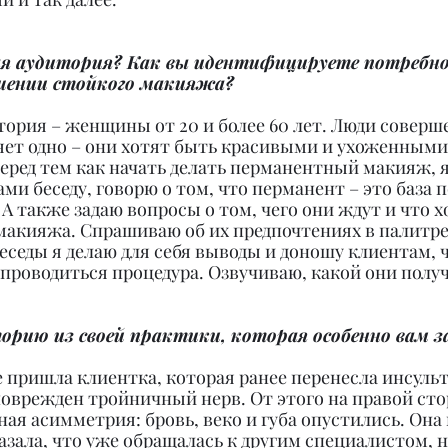
ая аудитория? Как вы идентифицируете потребно
шении стойкого макияжа?
тория – женщины от 20 и более 60 лет. Люди соверш
няет одно – они хотят быть красивыми и ухоженными
еред тем как начать делать перманентный макияж, я 
ми беседу, говорю о том, что перманент – это база 
. А также задаю вопросы о том, чего они ждут и что х
макияжа. Спрашиваю об их предпочтениях в палитре 
седы я делаю для себя выводы и доношу клиентам, ч
т проводиться процедура. Озвучиваю, какой они получ
орию из своей практики, которая особенно вам з
не пришла клиентка, которая ранее перенесла инсульт
поврежден тройничный нерв. От этого на правой сто
ная асимметрия: бровь, веко и губа опустились. Она
азала, что уже обращалась к другим специалистом, н