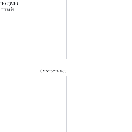
ю дело, 
асный 
Смотреть все