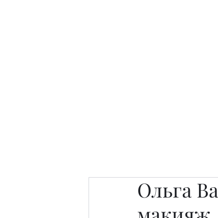
Интересно. Полезно. Модн
Главная
Публикации
People 
Ольга В
макияж