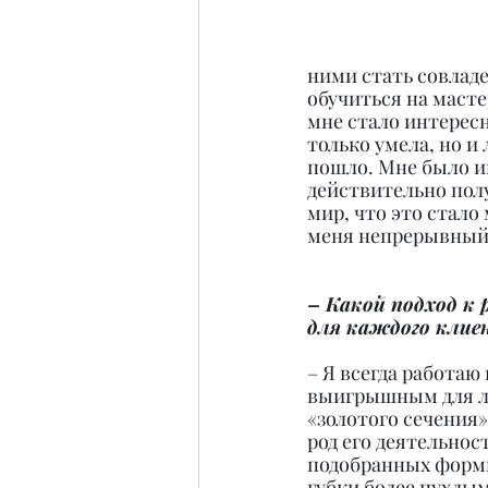
ними стать совладе
обучиться на маст
мне стало интересн
только умела, но и
пошло. Мне было ин
действительно пол
мир, что это стало
меня непрерывный 
– Какой подход к 
для каждого клие
– Я всегда работаю
выигрышным для ли
«золотого сечения»
род его деятельнос
подобранных формы 
губки более пухлым