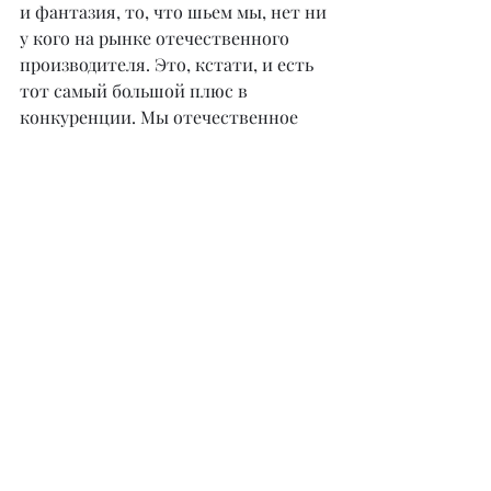
и фантазия, то, что шьем мы, нет ни 
у кого на рынке отечественного 
производителя. Это, кстати, и есть 
тот самый большой плюс в 
конкуренции. Мы отечественное 
производство, а, как известно, у нас 
в Казахстане оно недостаточно 
развито.
– Дина, насколько трудно вести 
свое дело, совмещая бизнес с 
материнством?
– Совсем нетрудно. Изначально, 
открывая свое дело, я набрала 
минимум 8 сотрудников и очень 
ясно понимала, что без системы и 
дисциплины всё развалится. Дойти 