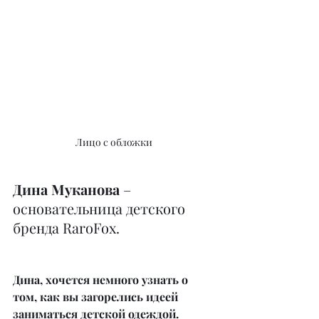
Лицо с обложки
Дина Муканова 
– 
основательница детского 
бренда RaroFox.
Дина, хочется немного узнать о 
том, как вы загорелись идеей 
заниматься детской одеждой.