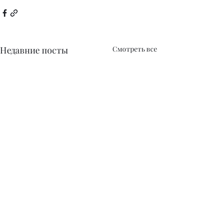
Недавние посты
Смотреть все
Издательство A-Press, Kazakhstan свидетельство о