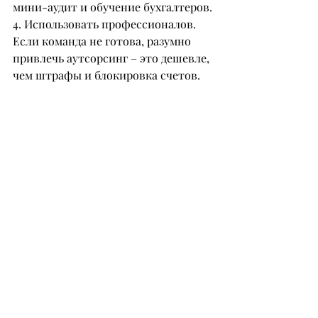
мини-аудит и обучение бухгалтеров.
4. Использовать профессионалов.
Если команда не готова, разумно 
привлечь аутсорсинг – это дешевле, 
чем штрафы и блокировка счетов.
Вывод эксперта
С 2026 года налоговая система 
станет цифровой и предсказуемой, 
но менее гибкой и без поблажек. 
Ошибки будут фиксироваться 
автоматически, и за них придется 
платить.
Главная угроза – 
неподготовленность. Чтобы 
избежать штрафов и проблем, 
предпринимателям стоит уже в 2025 
году провести внутренний аудит, 
перестроить учет и выстроить 