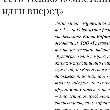
 идти вперед»
Логистика, спецтехника и
как Елена Баронихина ра
стереотипы. 
Елена Баро
основатель ТОО «Грузоэли
компании, успешно работа
грузоперевозок и спецтехн
отрасль традиционно счи
мужской, но Елена своим 
доказывает: женщина мо
только лидером, но и стр
крупном техническом бизн
– это история преодолени
стереотипов, силы характ
собственные возможност