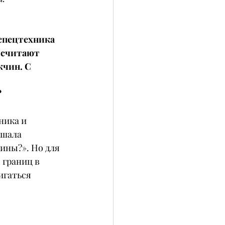
 спецтехника 
 считают 
чин. С 
?
ника и 
ышала 
ины?». Но для 
 границ в 
игаться 