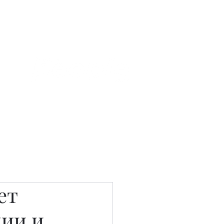
Связаться с нами
Фотостудия
ет
ции и