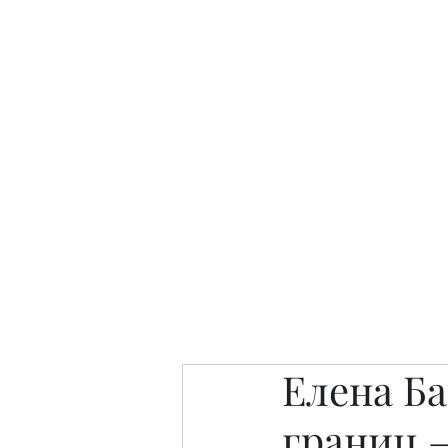
Интересно. Полезно. Модн
Главная
Публикации
People 
Елена Ба
границ –