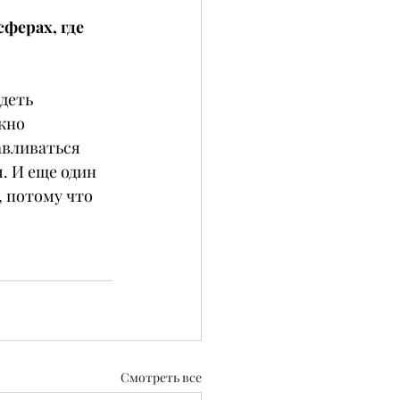
ферах, где 
деть 
жно 
авливаться 
. И еще один 
 потому что 
Смотреть все