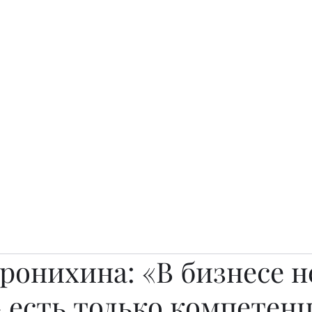
о.
Awards
TOP EXPERTS 2025
Архив журналов
Art Projects
ронихина: «В бизнесе н
 есть только компетен