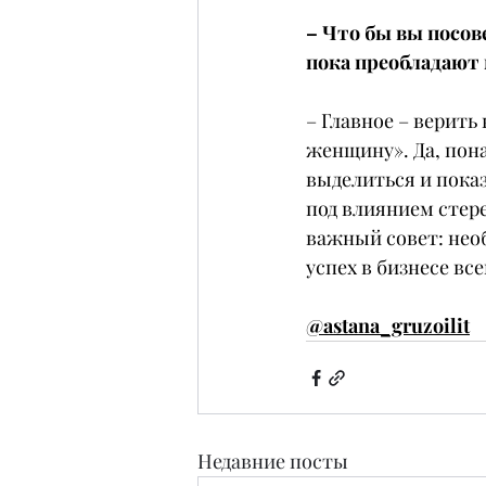
– Что бы вы посов
пока преобладаю
– Главное – верить 
женщину». Да, пона
выделиться и показ
под влиянием стере
важный совет: нео
успех в бизнесе вс
@astana_gruzoilit
Недавние посты