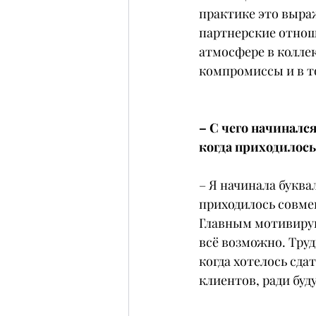
практике это выраж
партнерские отноше
атмосфере в коллек
компромиссы и в то
– С чего начиналс
когда приходилось
– Я начинала буква
приходилось совмещ
Главным мотивирую
всё возможно. Труд
когда хотелось сдат
клиентов, ради буд