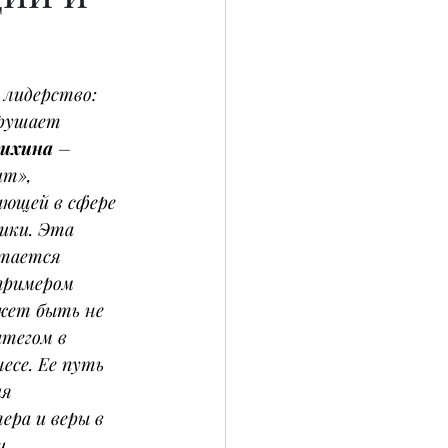
 лидерство: 
зрушает 
нихина
 – 
т», 
ющей в сфере 
ики. Эта 
тается 
примером 
жет быть не 
атегом в 
есе. Ее путь 
я 
ера и веры в 
и.