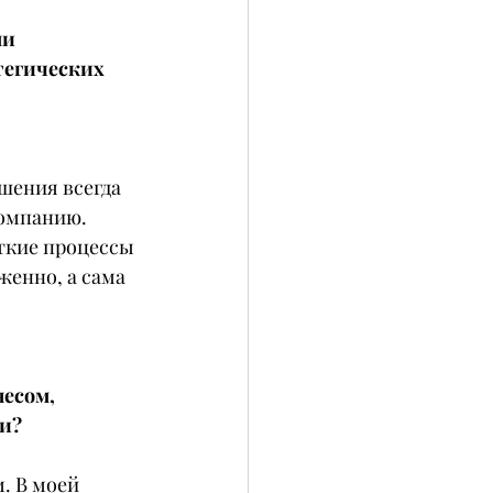
и 
тегических 
 
шения всегда 
компанию. 
ткие процессы 
женно, а сама 
есом, 
ки?
. В моей 