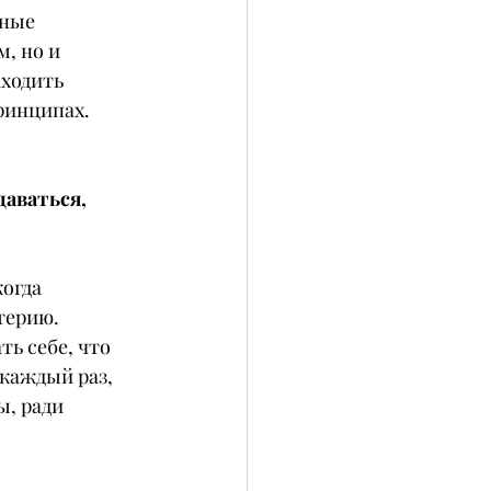
ные 
, но и 
ходить 
принципах.
аваться, 
огда 
терию. 
ь себе, что 
 каждый раз, 
ы, ради 