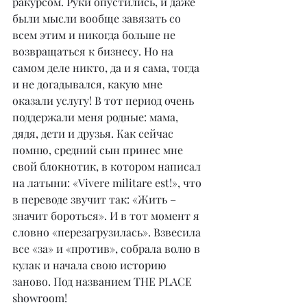
ракурсом. Руки опустились, и даже 
были мысли вообще завязать со 
всем этим и никогда больше не 
возвращаться к бизнесу. Но на 
самом деле никто, да и я сама, тогда 
и не догадывался, какую мне 
оказали услугу! В тот период очень 
поддержали меня родные: мама, 
дядя, дети и друзья. Как сейчас 
помню, средний сын принес мне 
свой блокнотик, в котором написал 
на латыни: «Vivere militare est!», что 
в переводе звучит так: «Жить – 
значит бороться». И в тот момент я 
словно «перезагрузилась». Взвесила 
все «за» и «против», собрала волю в 
кулак и начала свою историю 
заново. Под названием THE PLACE 
showroom!