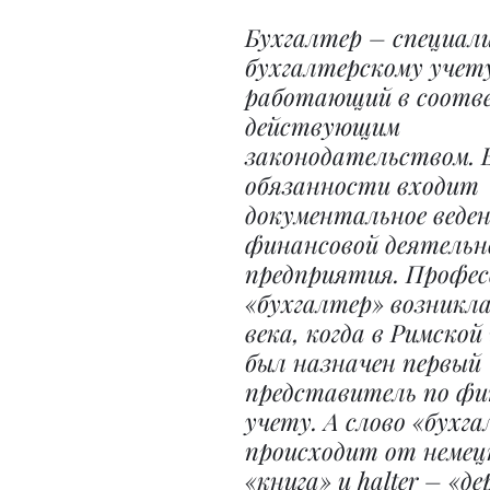
Бухгалтер – специал
бухгалтерскому учету
работающий в соотве
действующим 
законодательством. В
обязанности входит 
документальное веден
финансовой деятельн
предприятия. Профес
«бухгалтер» возникла
века, когда в Римской
был назначен первый 
представитель по фи
учету. А слово «бухга
происходит от немецк
«книга» и halter – «д