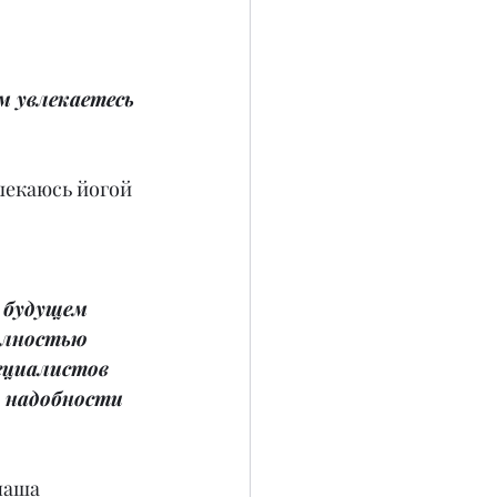
 увлекаетесь 
лекаюсь йогой 
 будущем 
олностью 
пециалистов 
 надобности 
наша 