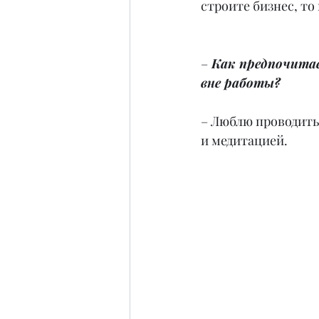
строите бизнес, то
–
 Как предпочитае
вне работы?
– Люблю проводить 
и медитацией.