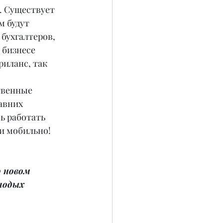
. Существует 
м будут 
бухгалтеров, 
 бизнесе 
риланс, так 
твенные 
авних 
ь работать 
 и мобильно!
 новом 
лодых 