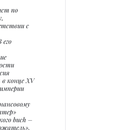
ист по 
, 
тствии с 
 его 
ие 
ости 
сия 
 в конце XV 
 империи 
нансовому 
лтер» 
ого buch – 
ержатель».