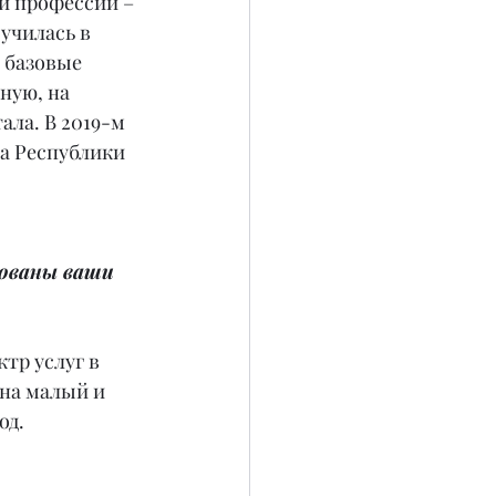
й профессии – 
училась в 
 базовые 
ную, на 
ала. В 2019-м 
а Республики 
ованы ваши 
тр услуг в 
на малый и 
од.