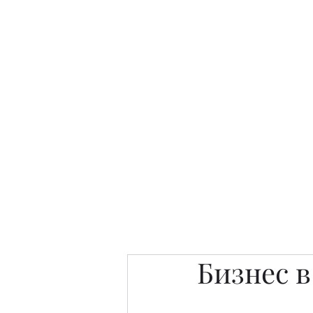
Интересно. Полезно. Модн
Главная
Публикации
People 
Бизнес 