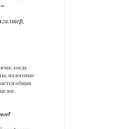
 –
хгалтер, 
емя, когда 
ты, налоговые 
вается общая 
целое.
ром?