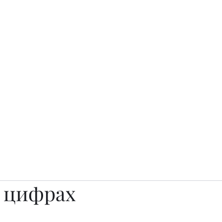
о.
Awards
TOP EXPERTS 2025
Архив журналов
Art Projects
в цифрах