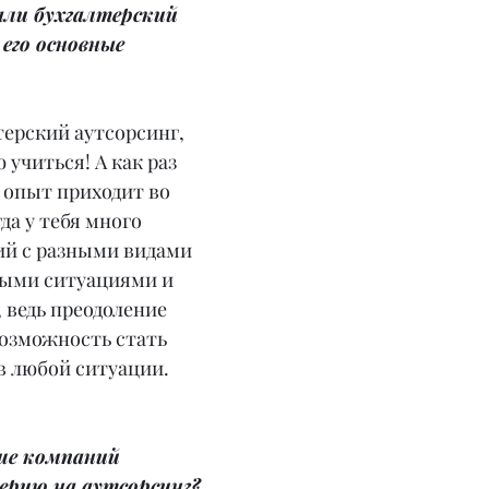
али бухгалтерский 
его основные 
терский аутсорсинг, 
учиться! А как раз 
 опыт приходит во 
да у тебя много 
й с разными видами 
ными ситуациями и 
 ведь преодоление 
возможность стать 
в любой ситуации.
ше компаний 
ерию на аутсорсинг?