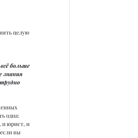
нять целую 
всё больше 
е знания 
 трудно 
ненных 
ь одна: 
 и юрист, и 
если вы 