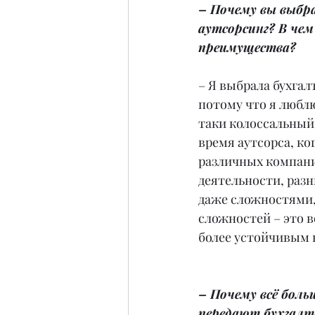
– Почему вы выбр
аутсорсинг? В чем 
преимущества?
– Я выбрала бухгал
потому что я люблю 
таки колоссальный
время аутсорса, ког
различных компани
деятельности, раз
даже сложностями,
сложностей – это 
более устойчивым 
– Почему всё боль
передают бухгалт