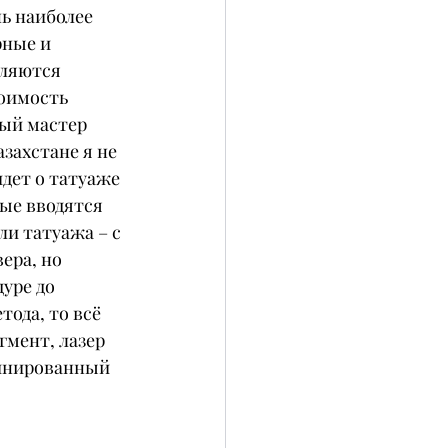
ь наиболее 
ные и 
аляются 
оимость 
дый мастер 
захстане я не 
дет о татуаже 
ые вводятся 
и татуажа – с 
ра, но 
уре до 
ода, то всё 
гмент, лазер 
бинированный 