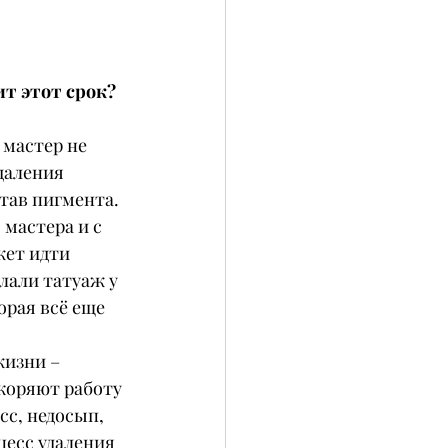
ит этот срок?
 мастер не 
даления 
тав пигмента.
мастера и с 
жет идти 
лали татуаж у 
орая всё еще 
жизни – 
коряют работу 
сс, недосып, 
есс удаления 