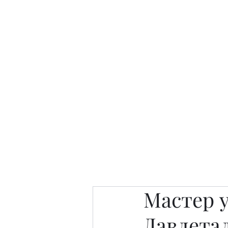
Интересно. Полезно. Модн
Главная
Публикации
People 
Мастер 
Давлета