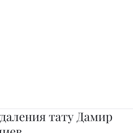
о.
Awards
TOP EXPERTS 2025
Архив журналов
Art Projects
удаления тату Дамир
лиев