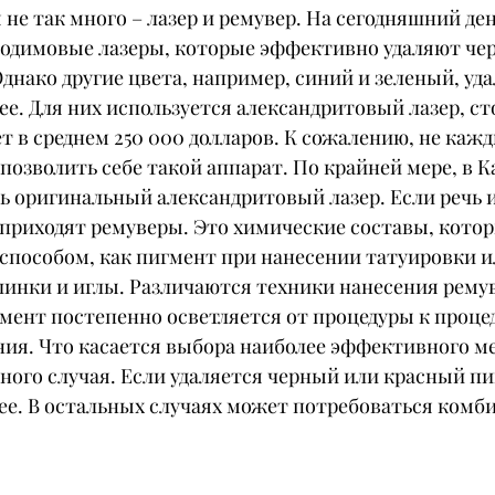
 не так много – лазер и ремувер. На сегодняшний ден
одимовые лазеры, которые эффективно удаляют чер
днако другие цвета, например, синий и зеленый, уд
е. Для них используется александритовый лазер, ст
т в среднем 250 000 долларов. К сожалению, не каж
позволить себе такой аппарат. По крайней мере, в Ка
сть оригинальный александритовый лазер. Если речь и
 приходят ремуверы. Это химические составы, котор
способом, как пигмент при нанесении татуировки ил
нки и иглы. Различаются техники нанесения ремуве
гмент постепенно осветляется от процедуры к процед
ия. Что касается выбора наиболее эффективного мет
ного случая. Если удаляется черный или красный пи
ее. В остальных случаях может потребоваться ком