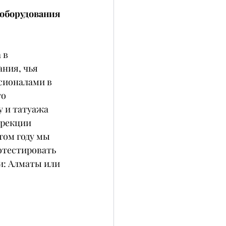
оборудования 
 в 
ния, чья 
сионалами в 
о 
 и татуажа 
ррекции 
том году мы 
отестировать 
и: Алматы или 