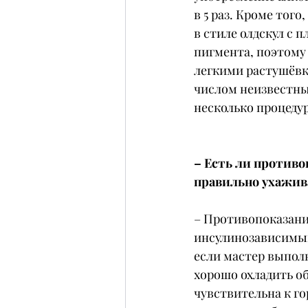
в 5 раз. Кроме тог
в стиле олдскул с
пигмента, поэтому
легкими растушёвк
числом неизвестных
несколько процедур
– Есть ли противо
правильно ухажив
– Противопоказания
инсулинозависимый 
если мастер выполн
хорошо охладить об
чувствительна к го