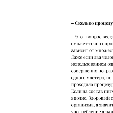
– Сколько процеду
– Этот вопрос всег
сможет точно спрог
зависит от множес
Даже если два чело
использованием одн
совершенно по-разн
одного мастера, но
проходила процедур
Если на состав пиг
вполне. Здоровый 
организма, а значи
употребление алког