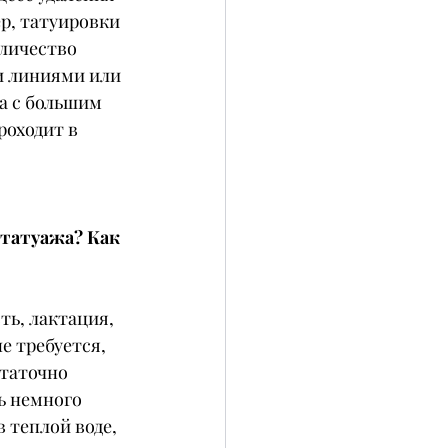
р, татуировки 
личество 
и линиями или 
а с большим 
роходит в 
татуажа? Как 
ь, лактация, 
е требуется, 
таточно 
ь немного 
 теплой воде, 