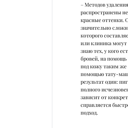
– Методов удаления
распространены не
красные оттенки. О
значительно сложне
которого составляе
или клиника могут 
знаю тех, у кого е
бровей, на помощь
под кожу таким же 
помощью тату-маши
результат один: пи
полного исчезновен
зависит от конкрет
справляется быстр
подход.