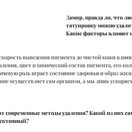
Д
амир, правда ли, что лю
татуировку можно удалит
Какие факторы влияют н
 скорость выведения пигмента до чистой кожи влияю
аления, цвет и химический состав пигмента, его кол
ючевую роль играет состояние здоровья и образ жизн
ление осуществляет сам организм, а мы лишь ускоряем
т современные методы удаления? Какой из них са
фективный?