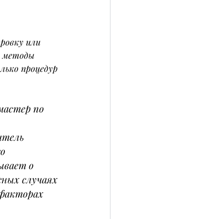
ровку или 
е методы 
лько процедур 
мастер по 
 
итель 
о 
ывает о 
жных случаях 
 факторах 