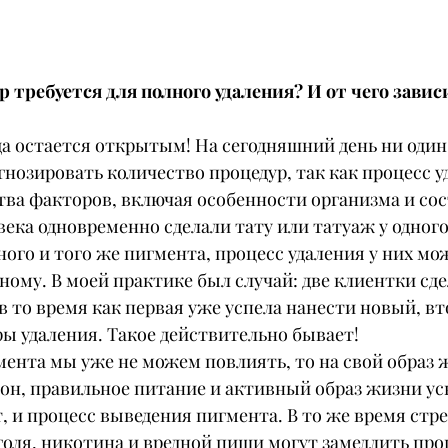
р требуется для полного удаления? И от чего завис
да остается открытым! На сегодняшний день ни один
нозировать количество процедур, так как процесс у
тва факторов, включая особенности организма и сос
века одновременно сделали тату или татуаж у одного 
ого и того же пигмента, процесс удаления у них мо
ому. В моей практике был случай: две клиентки сде
 в то время как первая уже успела нанести новый, вт
ы удаления. Такое действительно бывает!
мента мы уже не можем повлиять, то на свой образ 
сон, правильное питание и активный образ жизни ус
т, и процесс выведения пигмента. В то же время стре
оля, никотина и вредной пищи могут замедлить проц