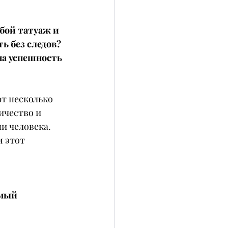
бой татуаж и 
ь без следов? 
а успешность 
т несколько 
ичество и 
и человека. 
 этот 
мый 