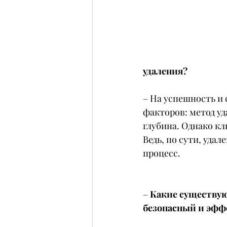
удаления?
– На успешность и
факторов: метод уд
глубина. Однако кл
Ведь, по сути, уда
процесс.
–
 Какие существую
безопасный и эф