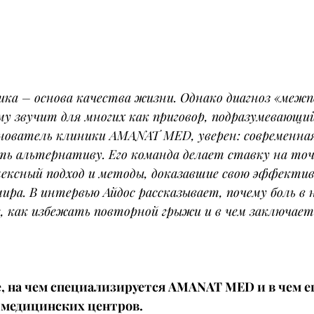
ика – основа качества жизни. Однако диагноз «межп
у звучит для многих как приговор, подразумевающий
снователь клиники AMANAT MED, уверен: современна
ть альтернативу. Его команда делает ставку на то
лексный подход и методы, доказавшие свою эффектив
ира. В интервью Айдос рассказывает, почему боль в 
е, как избежать повторной грыжи и в чем заключае
, на чем специализируется AMANAT MED и в чем ег
 медицинских центров.