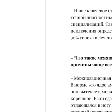
– Наше ключевое от
точной диагностике
специализаций. Та
исключения опреде
90% успеха в лечен
– Что такое межпо
причины чаще все
– Межпозвоночная г
В норме это ядро а
оно вытекает, мож
корешков. Если сдав
отдающаяся в ногу
который переходит 