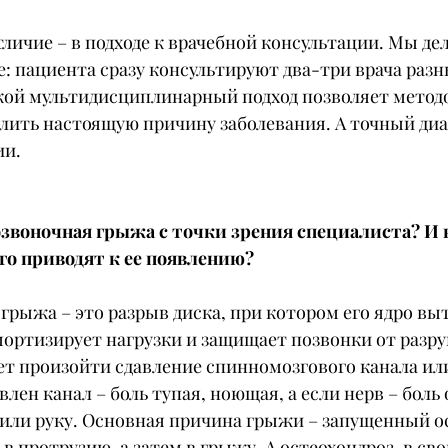
личие – в подходе к врачебной консультации. Мы дел
: пациента сразу консультируют два-три врача разн
кой мультидисциплинарный подход позволяет метод
лить настоящую причину заболевания. А точный диаг
ии.
звоночная грыжа с точки зрения специалиста? И 
го приводят к ее появлению?
рыжа – это разрыв диска, при котором его ядро выт
мортизирует нагрузки и защищает позвонки от разру
ет произойти сдавление спинномозгового канала ил
лен канал – боль тупая, ноющая, а если нерв – боль 
 или руку. Основная причина грыжи – запущенный ос
в протрузию, а затем в грыжу. А остеохондроз, в сво