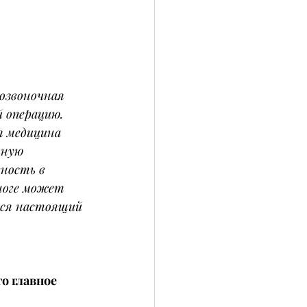
озвоночная 
 операцию. 
я медицина 
чную 
ность в 
ноге может 
тся настоящий 
о главное 