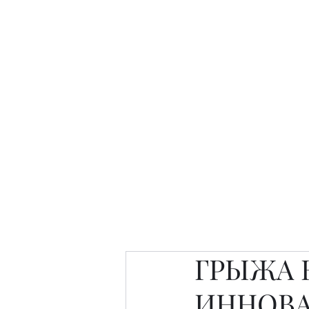
Интересно. Полезно. Модн
Главная
Публикации
People 
ГРЫЖА 
ИННОВА