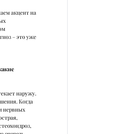
аем акцент на 
ых 
ом 
ноз – это уже 
какие 
екает наружу. 
шения. Когда 
и нервных 
острая, 
теохондроз, 
ю очередь, 