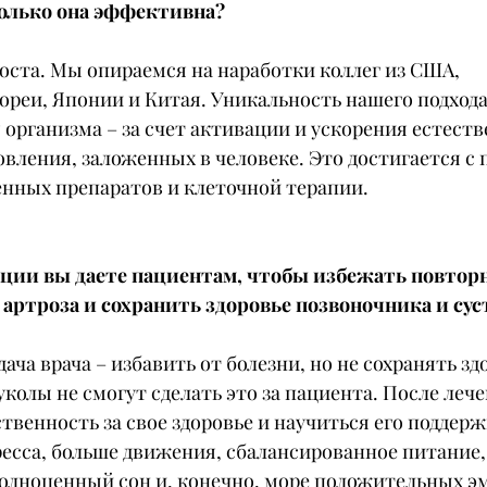
сколько она эффективна?
оста. Мы опираемся на наработки коллег из США, 
реи, Японии и Китая. Уникальность нашего подхода 
я организма – за счет активации и ускорения естест
овления, заложенных в человеке. Это достигается с
енных препаратов и клеточной терапии.
ции вы даете пациентам, чтобы избежать повторн
артроза и сохранить здоровье позвоночника и сус
дача врача – избавить от болезни, но не сохранять зд
уколы не смогут сделать это за пациента. После лече
твенность за свое здоровье и научиться его поддерж
есса, больше движения, сбалансированное питание,
полноценный сон и, конечно, море положительных эм