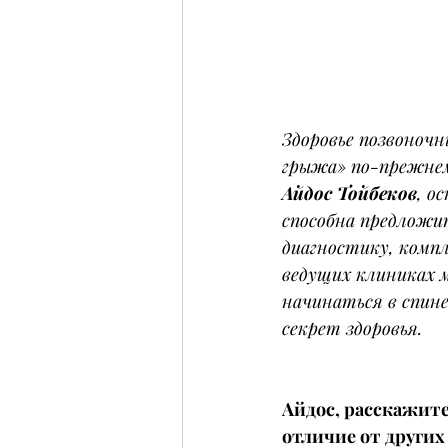
Здоровье позвоночн
грыжа» по-прежнем
Айдос Тойбеков
, о
способна предложи
диагностику, комп
ведущих клиниках м
начинаться в спин
секрет здоровья.
Айдос, расскажите
отличие от других