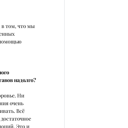
в том, что мы 
венных 
 помощью 
ого 
тавов надолго?
оровье. Ни 
ния очень 
ивать. Всё 
 достаточное 
оций. Это и 