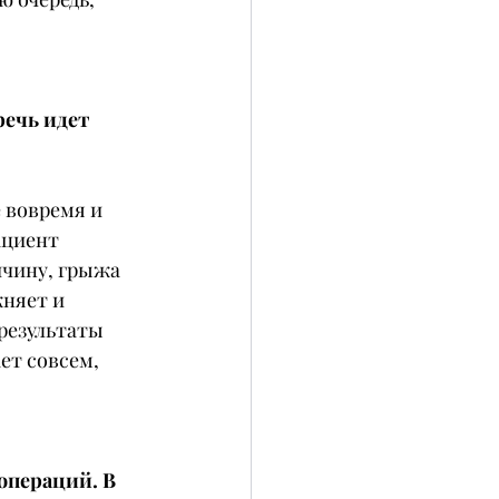
ечь идет 
 вовремя и 
ациент 
чину, грыжа 
няет и 
результаты 
ет совсем, 
операций. В 