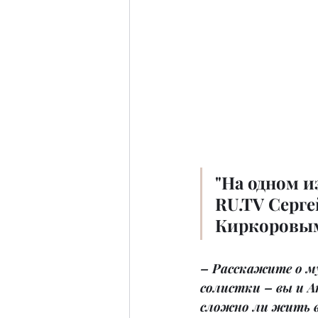
"На одном и
RU.TV Серг
Киркоровым
– Расскажите о му
солистки – вы и Ан
сложно ли жить в