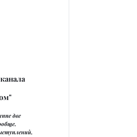
канала 
ом"
ппе две 
ообще, 
ыступлений, 