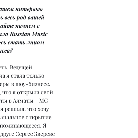
нашем интервью 
 весь род вашей 
айте начнем с 
ла Russian Music 
ось стать лицом 
неса?
уть. Ведущей 
а я стала только 
ьеры в шоу-бизнесе. 
, что я открыла свой 
оты в Алматы – MG 
а я решила, что хочу 
банальное открытие 
запоминающееся. Я 
друге Сергее Звереве 