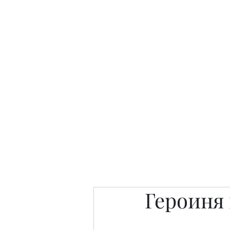
Интересно. Полезно. Модн
Главная
Публикации
People 
Героиня