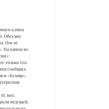
ового клипа 
. Обсудив 
и. После 
. На одном из 
ня с 
т только его 
ипп сообщил, 
ием «Кумир», 
нтересная 
И, вот, 
роли ведущей. 
ригласили на 