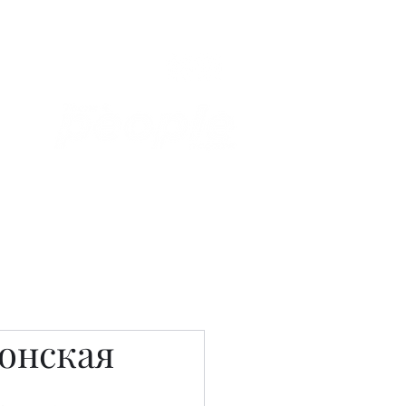
Связаться с нами
Фотостудия
онская