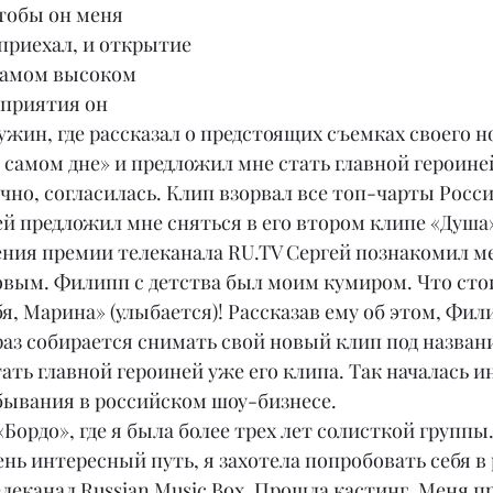
чтобы он меня 
приехал, и открытие 
самом высоком 
оприятия он 
ужин, где рассказал о предстоящих съемках своего н
 самом дне» и предложил мне стать главной героиней
чно, согласилась. Клип взорвал все топ-чарты Росси
ей предложил мне сняться в его втором клипе «Душа»
ния премии телеканала RU.TV Сергей познакомил ме
ым. Филипп с детства был моим кумиром. Что стои
я, Марина» (улыбается)! Рассказав ему об этом, Фил
 раз собирается снимать свой новый клип под назван
ать главной героиней уже его клипа. Так началась и
бывания в российском шоу-бизнесе.
Бордо», где я была более трех лет солисткой группы. 
ень интересный путь, я захотела попробовать себя в 
елеканал Russian Music Box. Прошла кастинг. Меня п