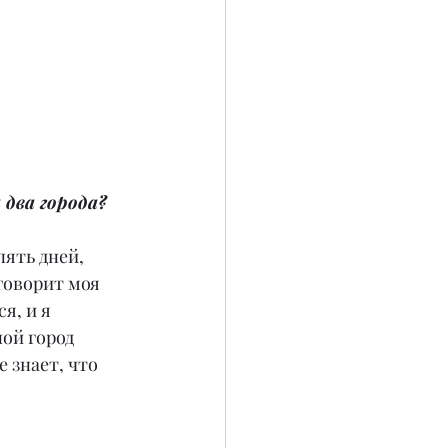
 два города?
пять дней, 
говорит моя 
я, и я 
ной город 
 знает, что 