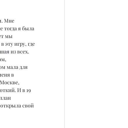
. Мне 
 тогда я была 
ет мы 
 эту игру, где 
ая из всех. 
м, 
ом мала для 
меня в 
 Москве, 
ткий. И в 19 
план 
 открыла свой 