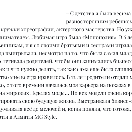
– С детства я была весьма 
разносторонним ребенком
 кружки хореографии, актерского мастерства. Но уже
нимателем. Любимая игра была «Монополия». В 6 л
енникам, и я со своими братьями и сестрами играла в
да выигрывала, несмотря на то, что была самая младш
дстегивала родителей, чтобы они занимались бизнесо
ак и что нужно делать, так как сама еще была слишк
тво мне всегда нравилось. В 12 лет родители отдали 
о, с того времени началась моя карьера на показах в
на мировых Неделях моды... Но век модели очень коро
ктировать свою будущую жизнь. Выстраивала бизнес-
думывала всё до мелочей и, когда поняла, что готова,
оты в Алматы MG Style.