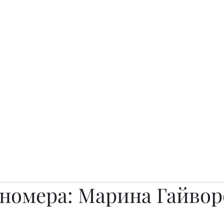
о.
Awards
TOP EXPERTS 2025
Архив журналов
Art Projects
 номера: Марина Гайвор