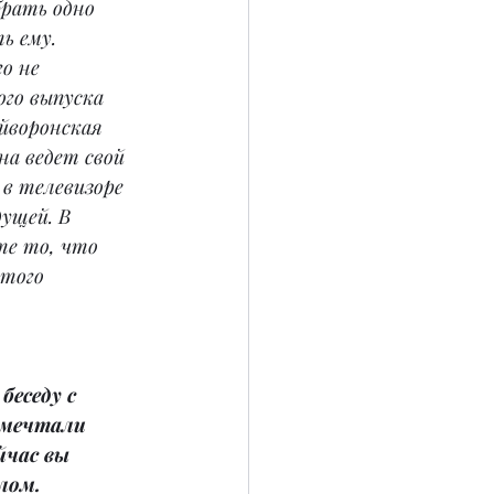
брать одно 
ь ему. 
о не 
ого выпуска 
йворонская 
на ведет свой 
и в телевизоре 
ущей. В 
те то, что 
этого 
еседу с 
 мечтали 
йчас вы 
лом.