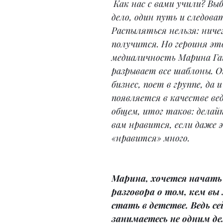
Как нас с вами учили? Вы
дело, один путь и следоват
Распыляться нельзя: ничег
получится. Но героиня эт
медиаличность Марина Га
разрывает все шаблоны. О
бизнес, поет в группе, да 
появляется в качестве вед
общем, итог таков: делай
вам нравится, если даже 
«нравится» много.
Марина, хочется начать б
разговора о том, кем вы
стать в детстве. Ведь се
занимаетесь не одним де