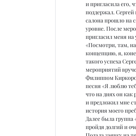
и пригласила его, 
поддержал. Сергей 
салона прошло на 
уровне. После мер
пригласил меня на 
«Посмотри, там, на
концепцию, я, коне
такого успеха Серг
мероприятий вруче
Филиппом Киркоров
песня «Я люблю теб
что на днях он как
и предложил мне ст
история моего пре
Далее была группа «
пройдя долгий и оч
Подала заявку на т