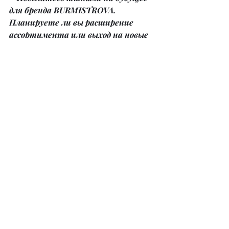
для бренда BURMISTROVA. 
Планируете ли вы расширение 
ассортимента или выход на новые 
рынки?
– Жизнь была бы слишком скучной, 
если бы всё в ней было ясно. После 
сорока я решила проживать ее как 
приключение: веселиться, 
заботиться о себе, творить и 
создавать, продолжать развиваться 
и искать ответы на глубокие и 
порой глупые вопросы. Я буду 
любить по полной, быть самой 
собой и жить по зову сердца. 
Остаюсь всегда открытой новым 
идеям и людям, ведь в этом 
заключается красота столь 