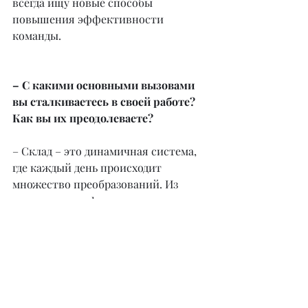
всегда ищу новые способы 
повышения эффективности 
команды.
– С какими основными вызовами 
вы сталкиваетесь в своей работе? 
Как вы их преодолеваете?
– Склад – это динамичная система, 
где каждый день происходит 
множество преобразований. Из 
хаоса товаров формируются 
организованные заказы, готовые к 
отправке. Однако растущие объемы 
грузов и повышенные требования 
клиентов ставят перед нами 
серьезные задачи. Мы внедряем 
автоматизацию, оптимизируем 