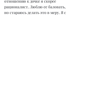
отношению к дочке я скорее 
рационалист. Люблю ее баловать, 
но стараюсь делать это в меру. Я с 
ней много разговариваю, что-то 
объясняю, разъясняю, направляю, 
воспитываю ее, но даже когда 
приходится наказывать за какие-то 
шалости, я стараюсь 
аргументировать свои действия, 
чтобы она понимала мои 
переживания. Арнела растет в 
большой любви и окружена заботой 
и вниманием.
– Что нам ожидать в ближайшее 
время от Алана Черкасова? Новый 
хит, авторский телепроект или 
клип?