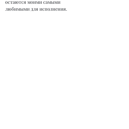
остаются моими самыми 
любимыми для исполнения.
– Вы уже знаете, где пройдет 
ваше новогоднее выступление?
– Новогодние корпоративы с моим 
участием пройдут в Астане и 
Караганде, а пока подтверждаются 
даты и места их проведения.
@ vitafox_official
Недавние посты
Смотреть все