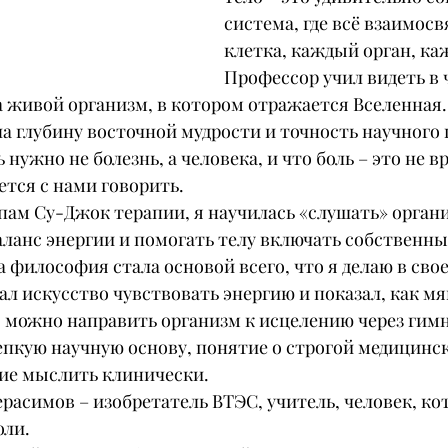
система, где всё взаимосв
клетка, каждый орган, ка
Профессор учил видеть в 
 живой организм, в котором отражается Вселенная. 
 глубину восточной мудрости и точность научного п
 нужно не болезнь, а человека, и что боль – это не вра
тся с нами говорить.
пам Су-Джок терапии, я научилась «слушать» органи
ланс энергии и помогать телу включать собственны
 философия стала основой всего, что я делаю в сво
л искусство чувствовать энергию и показал, как мяг
, можно направить организм к исцелению через гим
епкую научную основу, понятие о строгой медицинс
ие мыслить клинически.
Герасимов – изобретатель ВТЭС, учитель, человек, ко
оли.