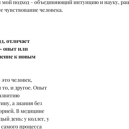
 мой подход – объединяющий интуицию и науку, ра
е чувствование человека.
яд, отличает 
– опыт или 
ление к новым 
 это человек, 
 то, и другое. Опыт 
азвитию 
ину, а знания без 
орией. В медицине 
ый день: у коллег, у 
 самого процесса 