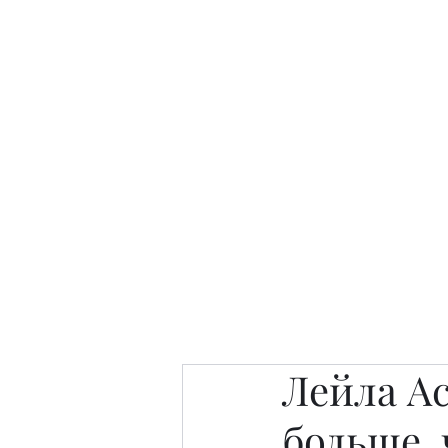
Интересно. Полезно. Модн
Главная
Публикации
People 
Лейла Ас
больше,