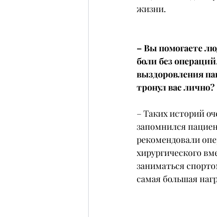
жизни.
– Вы помогаете лю
боли без операций
выздоровления па
тронул вас лично?
– Таких историй оч
запомнился пациен
рекомендовали опер
хирургического вме
заниматься спортом
самая большая нагр