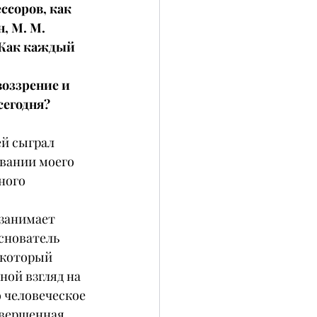
ссоров, как 
, М. М. 
 Как каждый 
оззрение и 
сегодня?
й сыграл 
вании моего 
ного 
 занимает 
снователь 
 который 
ой взгляд на 
 человеческое 
овершенная 