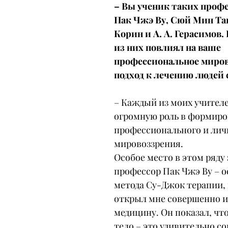
– Вы ученик таких профе
Пак Чжэ Ву, Сюй Мин Тан
Корин и А. А. Герасимов.
из них повлиял на ваше 
профессиональное миров
подход к лечению людей 
– Каждый из моих учителе
огромную роль в формиро
профессионального и лич
мировоззрения.
Особое место в этом ряду
профессор Пак Чжэ Ву – о
метода Су-Джок терапии,
открыл мне совершенно ин
медицину. Он показал, что
тело – это удивительно с