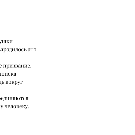
рушки 
зародилось это 
е призвание. 
поиска 
ь вокруг 
соединяются 
у человеку.