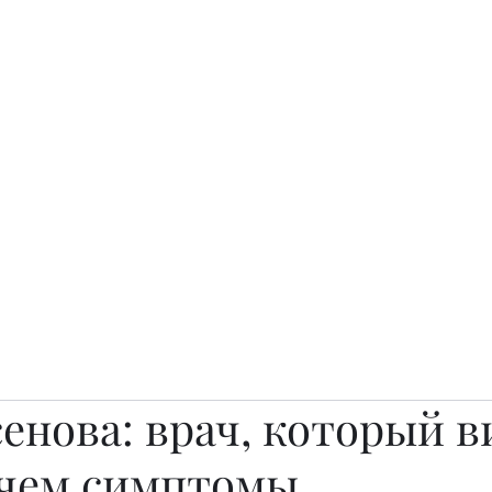
о.
Awards
TOP EXPERTS 2025
Архив журналов
Art Projects
енова: врач, который 
 чем симптомы