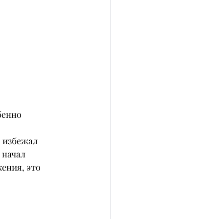
бенно 
 избежал 
 начал 
ения, это 