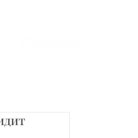
Связаться с нами
Фотостудия
видит