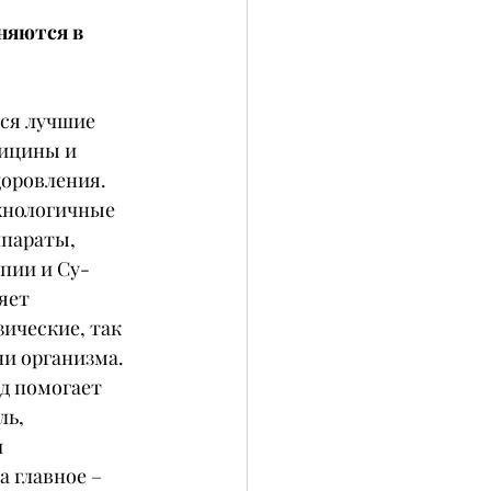
няются в 
тся лучшие 
ицины и 
оровления. 
нологичные 
параты, 
пии и Су-
яет 
ические, так 
ни организма.
д помогает 
ь, 
 
а главное – 