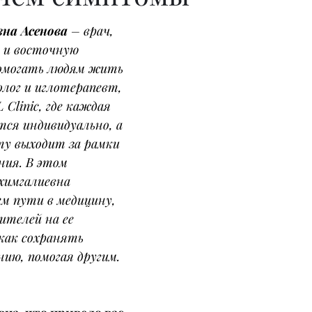
на Асенова
 – врач, 
 и восточную 
омогать людям жить 
олог и иглотерапевт, 
 Clinic, где каждая 
ся индивидуально, а 
ту выходит за рамки 
ния. В этом 
химгалиевна 
ем пути в медицину, 
ителей на ее 
как сохранять 
ию, помогая другим.