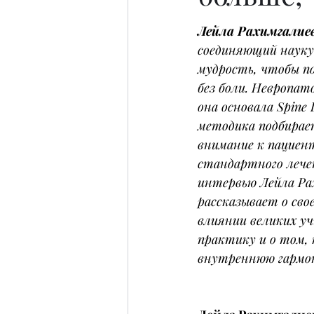
Лейла Рахимгалиев
соединяющий науку
мудрость, чтобы п
без боли. Невропат
она основала Spine L
методика подбирает
внимание к пациен
стандартного лече
интервью Лейла Ра
рассказывает о сво
влиянии великих уч
практику и о том, 
внутреннюю гармон