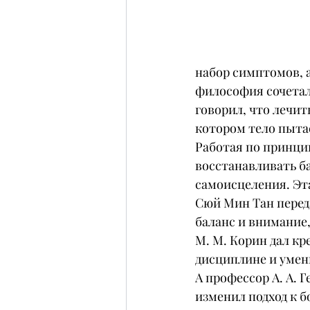
набор симптомов, а
философия сочетала
говорил, что лечить
котором тело пытае
Работая по принци
восстанавливать ба
самоисцеления. Эта
Сюй Мин Тан переда
баланс и внимание
М. М. Корин дал кр
дисциплине и умен
А профессор А. А. 
изменил подход к б