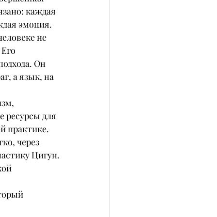
язано: каждая 
ждая эмоция.
человеке не 
Его 
одхода. Он 
г, а язык, на 
зм, 
е ресурсы для 
ей практике.
ко, через 
настику Цигун.
кой 
торый 