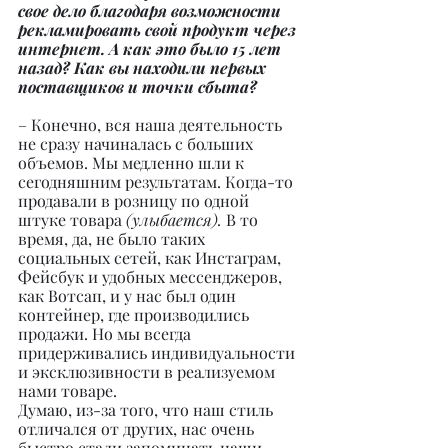
свое дело благодаря возможности 
рекламировать свой продукт через 
интернет. А как это было 15 лет 
назад? Как вы находили первых 
поставщиков и точки сбыта?
– Конечно, вся наша деятельность 
не сразу начиналась с больших 
объемов. Мы медленно шли к 
сегодняшним результатам. Когда-то 
продавали в розницу по одной 
штуке товара 
(улыбается). 
В то 
время, да, не было таких 
социальных сетей, как Инстаграм, 
Фейсбук и удобных мессенджеров, 
как Вотсап, и у нас был один 
контейнер, где производились 
продажи. Но мы всегда 
придерживались индивидуальности 
и эксклюзивности в реализуемом 
нами товаре.
Думаю, из-за того, что наш стиль 
отличался от других, нас очень 
быстро стали запоминать наши 