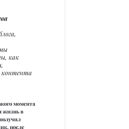
ева
лога, 
мы 
ы, как 
, 
е контента 
акого момента 
я жизнь в 
получил 
к, после 