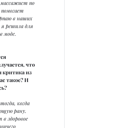
 массажист по 
 помогает 
ерпаю в наших 
 я решила для 
в моде.
ся 
лучается, что 
я критика из 
ас такое? И 
сь?
огда, когда 
ющую рану. 
 в здоровое 
ничего 