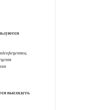
льзуются 
идеорецепты, 
ецепт 
нии 
тся выглядеть 