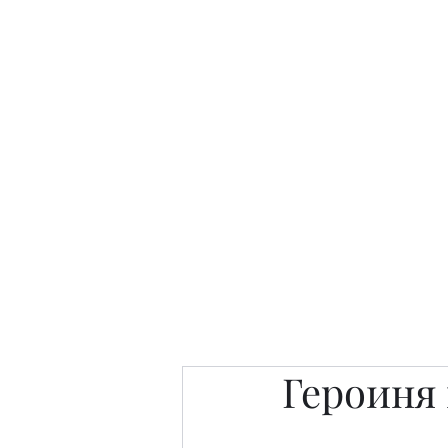
Интересно. Полезно. Модн
Главная
Публикации
People 
Героиня 