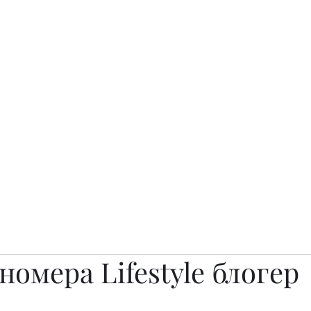
о.
Awards
TOP EXPERTS 2025
Архив журналов
Art Projects
номера Lifestyle блогер