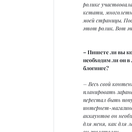
ролике участвовала
кстати, многолетн
моей страницы. Пос
этот ролик. Вот э
– Пишете ли вы к
необходим ли он в
блогинге?
– Весь свой контен
планировать заране
перестал быть поп
интернет-магазино
аккаунтов он необхо
для меня, как для 
он желателен.