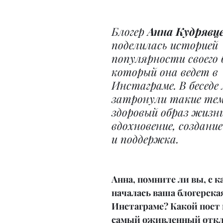
Блогер 
Анна Кудрявц
поделилась историей 
популярности своего б
который она ведет в 
Инстаграме. В беседе 
затронули такие тем
здоровый образ жизни
вдохновение, создани
и поддержка.
Анна, помните ли вы, с к
началась ваша блогерска
Инстаграме? Какой пост 
самый оживленный откли