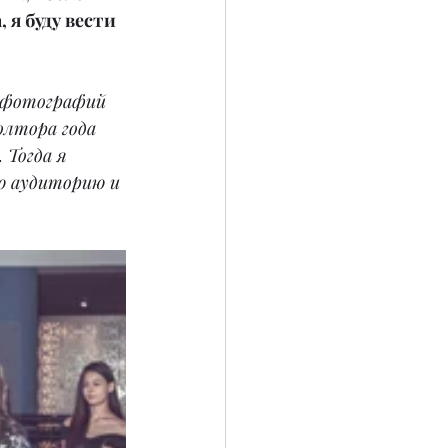
 я буду вести 
я фотографий 
олтора года 
 Тогда я 
ю аудиторию и 