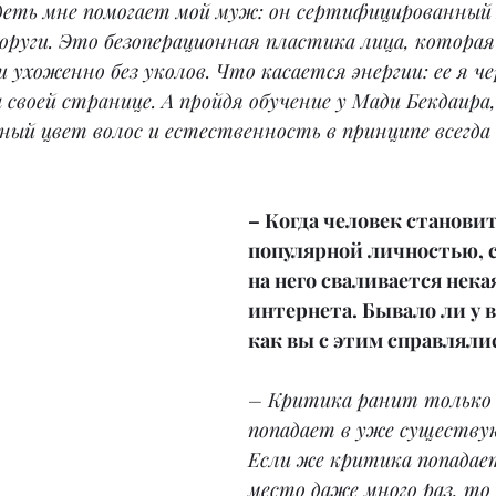
деть мне помогает мой муж: он сертифицированный
оруги. Это безоперационная пластика лица, которая
и ухоженно без уколов. Что касается энергии: ее я ч
а своей странице. А пройдя обучение у Мади Бекдаира,
ный цвет волос и естественность в принципе всегда 
– Когда человек становит
популярной личностью, с
на него сваливается нека
интернета. Бывало ли у в
как вы с этим справляли
– Критика ранит только т
попадает в уже существу
Если же критика попадает
место даже много раз, то 