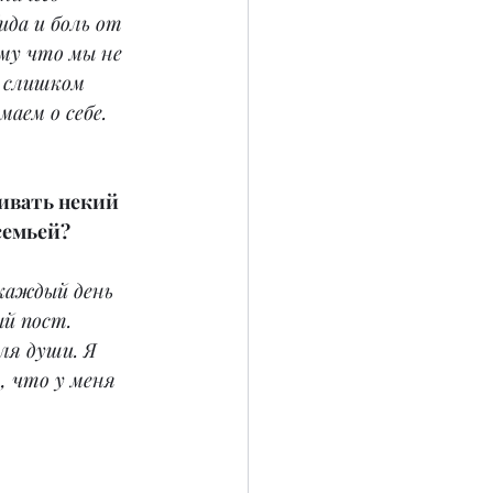
ида и боль от 
му что мы не 
, слишком 
маем о себе.
ивать некий 
семьей?
 каждый день 
й пост. 
ля души. Я 
, что у меня 