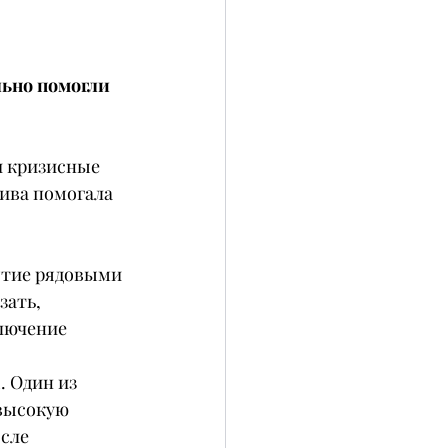
ьно помогли 
и кризисные 
ива помогала 
ятие рядовыми 
ать, 
лючение 
 Один из 
высокую 
сле 