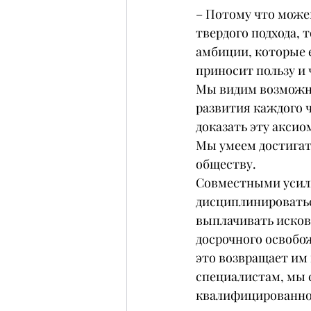
– Потому что може
твердого подхода, 
амбиции, которые е
приносит пользу и 
Мы видим возможно
развития каждого ч
доказать эту аксиом
Мы умеем достигат
обществу.
Совместными усили
дисциплинироватьс
выплачивать исков
досрочного освобо
это возвращает им 
специалистам, мы 
квалифицированное