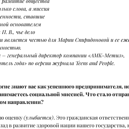
в развитие общества 
лько слова, а миссия 
ценности, ставшие 
нной основателем 
. В., чье дело 
 является честью для Марии Спиридоновой и ее еж
нностью.
 – генеральный директор компании «АМК-Метиз», 
ель года» по версии журнала Teens and People.
огие знают вас как успешного предпринимателя, но
анимаетесь социальной миссией. Что стало отпра
том направлении?
ую оценку 
(улыбается)
. Это гражданская ответственн
лад в развитие здоровой нации нашего государства, 