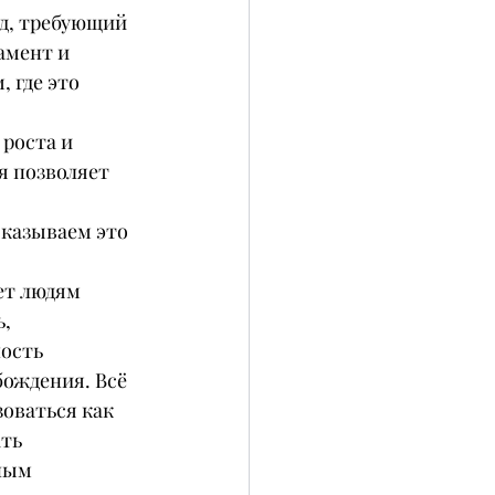
д, требующий 
амент и 
 где это 
роста и 
я позволяет 
казываем это 
ет людям 
, 
ость 
ождения. Всё 
оваться как 
ть 
ным 