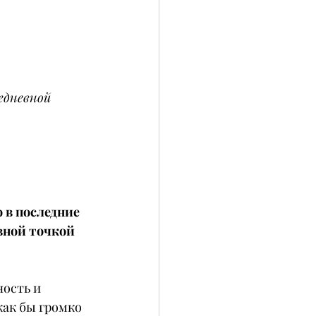
едневной 
 в последние 
вной точкой 
ость и 
как бы громко 