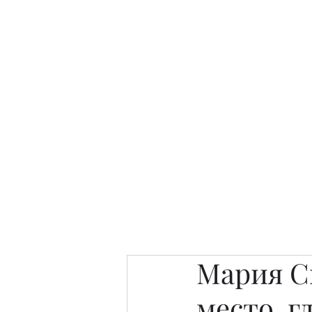
Интересно. Полезно. Модн
Главная
Публикации
People 
Мария С
место, г