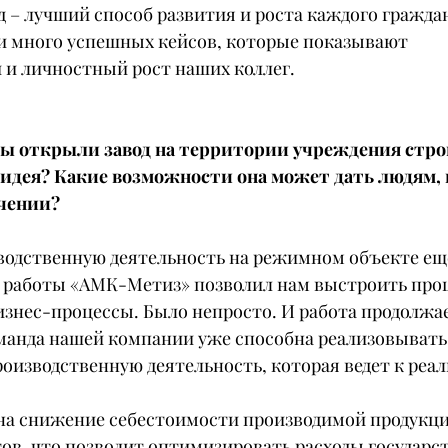
уд – лучший способ развития и роста каждого гражда
 много успешных кейсов, которые показывают 
и личностный рост наших коллег.
вы открыли завод на территории учреждения стро
 идея? Какие возможности она может дать людям,
ючении?
одственную деятельность на режимном объекте еще 
работы «АМК-Метиз» позволил нам выстроить проц
изнес-процессы. Было непросто. И работа продолжа
манда нашей компании уже способна реализовывать 
оизводственную деятельность, которая ведет к реа
а снижение себестоимости производимой продукци
ов, что позволит оптимизировать расходы государс