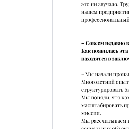
это ни звучало. Тр
нашем предприятии
профессиональный 
– Совсем недавно 
Как появилась эта
находятся в закл
– Мы начали произв
Многолетний опыт 
структурировать б
Мы поняли, что ко
масштабировать пр
миссии.
Мы рассчитываем н
социальных объект