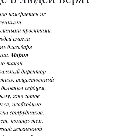
во измеряется не 
венными 
пешными проектами, 
юдей смогли 
нь благодаря 
ии. 
Мария 
но такой 
ральный директор 
тиз», общественный 
 большим сердцем, 
ому, кто готов 
ься, необходимо 
жка сотрудников, 
ест, помощь тем, 
ожной жизненной 