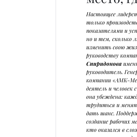
Настоящее лидерст
только производст
показателями и ус
но и тем, сколько л
изменить свою жиз
руководству компан
Спиридонова
 имен
руководитель. Гене
компании «АМК-Ме
деятель и человек с
она убеждена: кажд
трудиться и менят
дать шанс. Поддер
создание рабочих м
кто оказался в сл