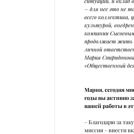
ситуации, и вклад 
– для нее это не то
всего коллектива, 
культурой, внедре
компании Сысоевым П
продолжает жить и
личной ответстве
Мария Спиридонова
«Общественный деят
Мария, сегодня мн
годы вы активно з
вашей работы в э
– Благодарю за так
миссия – внести вк