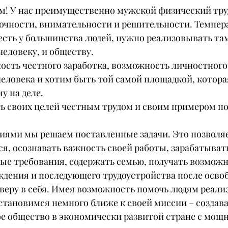
м! У нас преимущественно мужской физический тру
точности, внимательности и решительности. Темпер
сть у большинства людей, нужно реализовывать там,
человеку, и обществу.
сть честного заработка, возможность личностного 
еловека и хотим быть той самой площадкой, котора
у на деле.
ь своих целей честным трудом и своим примером по
ями мы решаем поставленные задачи. Это позволя
я, осознавать важность своей работы, зарабатывать
ые требования, содержать семью, получать возможн
ждения и последующего трудоустройства после освоб
веру в себя. Имея возможность помочь людям реализ
становимся немного ближе к своей миссии – создава
 общество в экономически развитой стране с мощ