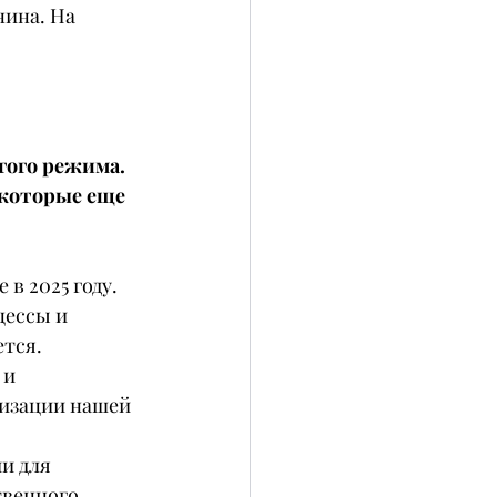
нина. На 
гого режима. 
 которые еще 
в 2025 году. 
ессы и 
ется.
и 
лизации нашей 
и для 
твенного 