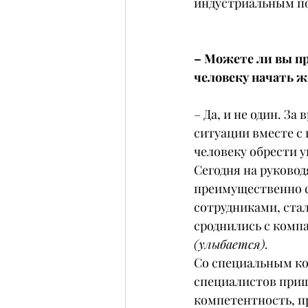
индустриальным п
– Можете ли вы пр
человеку начать ж
– Да, и не один. З
ситуации вместе с
человеку обрести у
Сегодня на руково
преимущественно с
сотрудниками, стал
сроднились с компа
(улыбается).
Со специальным ко
специалистов прише
компетентность, пр