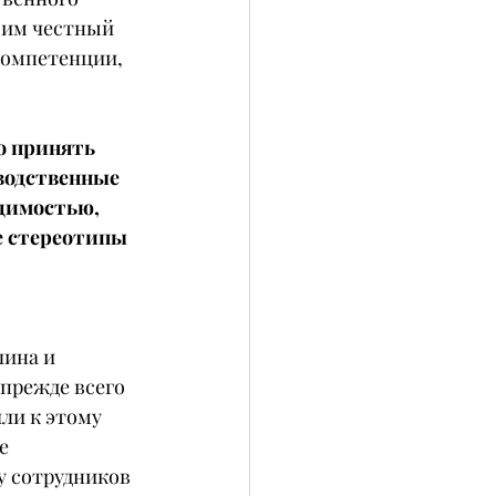
 им честный 
компетенции, 
о принять 
одственные 
димостью, 
 стереотипы 
ина и 
 прежде всего 
ли к этому 
е 
у сотрудников 