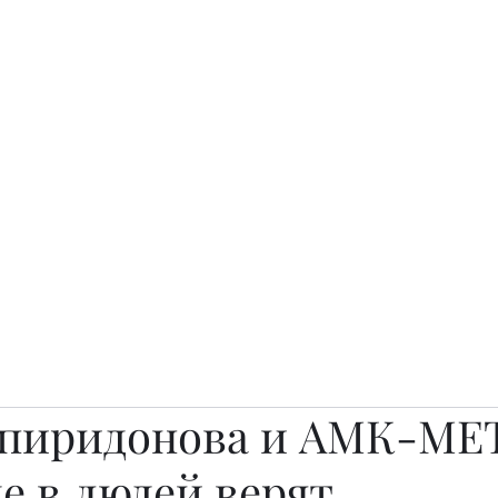
о.
Awards
TOP EXPERTS 2025
Архив журналов
Art Projects
пиридонова и АМК-МЕ
де в людей верят