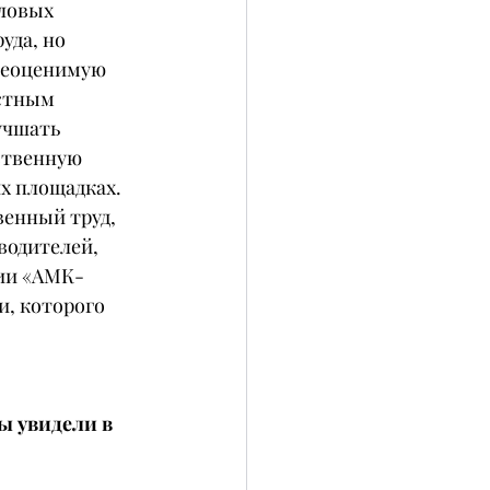
ловых 
уда, но 
неоценимую 
стным 
учшать 
ственную 
их площадках.
енный труд, 
водителей, 
нии «АМК-
, которого 
 увидели в 